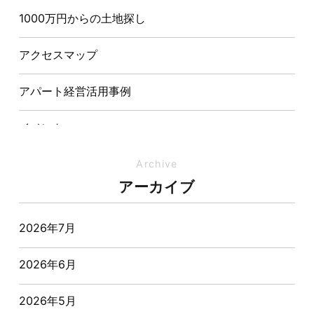
1000万円からの土地探し
【埼玉県経営品質知事賞】大野知事へ受賞のご報告と
表敬訪問を行いました
アクセスマップ
アパート経営活用事例
イベント
イベント-ブログ
Archive
アーカイブ
オーナー様からの質問
2026年7月
おすすめ物件
2026年6月
お客様インタビュー
2026年5月
お客様の声