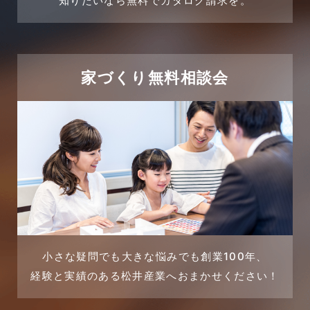
売買物件
知りたいなら無料でカタログ請求を。
2024年2月
売買物件に関するよくある質問
2024年1月
太陽光発電活用事例
家づくり無料相談会
2023年12月
完成見学会
2023年11月
市民リフォームサービス
2023年10月
店舗・テナント施工事例
2023年9月
戸建賃貸住宅活用事例
2023年8月
採用情報
小さな疑問でも大きな悩みでも創業100年、
経験と実績のある松井産業へおまかせください！
2023年7月
新着情報