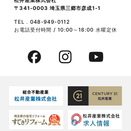
松井産業株式会社
〒341-0003 埼玉県三郷市彦成1-1
2022年9月
物件特集
TEL．
048-949-0112
2022年8月
竹ノ塚店-ブログ
お電話受付時間 / 10:00～18:00 水曜定休
2022年7月
貸事務所活用事例
2022年6月
貸倉庫・その他
2022年5月
貸倉庫活用事例
2022年4月
貸店舗・貸事務所
2022年3月
貸店舗活用事例
2022年2月
賃貸物件
2022年1月