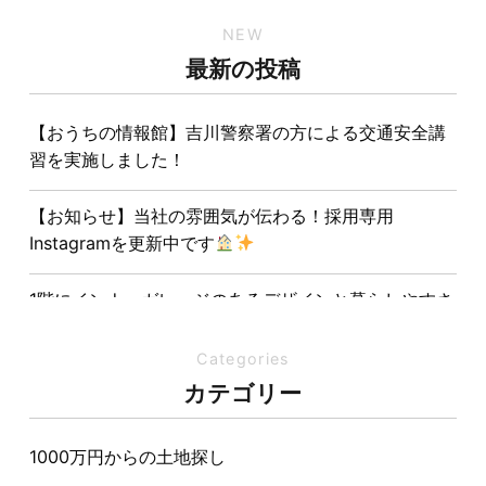
NEW
最新の投稿
【おうちの情報館】吉川警察署の方による交通安全講
習を実施しました！
【お知らせ】当社の雰囲気が伝わる！採用専用
Instagramを更新中です
1階にインナーガレージのあるデザインと暮らしやすさ
を両立させた注文住宅
Categories
夏の熱中症対策は家づくりから。屋根・壁・基礎の構
カテゴリー
造が快適さをつくる理由
1000万円からの土地探し
【埼玉県経営品質知事賞】大野知事へ受賞のご報告と