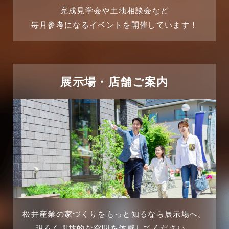
リフォーム-ブログ
完成見学会や土地相談会など
毎月参考になるイベントを開催しています！
2025年6月
リフォームに関するよくある質問
2025年5月
リフォーム施工事例
2025年4月
展示場・店舗ご案内
三郷中央駅店-ブログ
2025年3月
三郷市
2025年2月
三郷駅前店-ブログ
2025年1月
不動産の基礎知識に関するよくある質問
2024年12月
介護施設経営活用事例
2024年11月
松井産業の家づくりをもっと知るなら展示場へ。
企業誘致事例
明るく開放的な空間を体感してください。