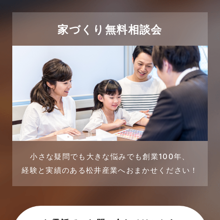
2024年1月
太陽光発電活用事例
家づくり無料相談会
2023年12月
完成見学会
2023年11月
市民リフォームサービス
2023年10月
店舗・テナント施工事例
2023年9月
戸建賃貸住宅活用事例
2023年8月
採用情報
小さな疑問でも大きな悩みでも創業100年、
経験と実績のある松井産業へおまかせください！
2023年7月
新着情報
2023年6月
未分類