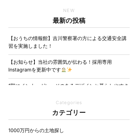
NEW
最新の投稿
【おうちの情報館】吉川警察署の方による交通安全講
習を実施しました！
【お知らせ】当社の雰囲気が伝わる！採用専用
Instagramを更新中です
1階にインナーガレージのあるデザインと暮らしやすさ
を両立させた注文住宅
Categories
夏の熱中症対策は家づくりから。屋根・壁・基礎の構
カテゴリー
造が快適さをつくる理由
1000万円からの土地探し
【埼玉県経営品質知事賞】大野知事へ受賞のご報告と