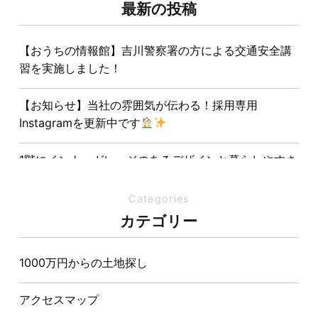
最新の投稿
【おうちの情報館】吉川警察署の方による交通安全講
習を実施しました！
【お知らせ】当社の雰囲気が伝わる！採用専用
Instagramを更新中です
1階にインナーガレージのあるデザインと暮らしやすさ
を両立させた注文住宅
Categories
夏の熱中症対策は家づくりから。屋根・壁・基礎の構
カテゴリー
造が快適さをつくる理由
1000万円からの土地探し
【埼玉県経営品質知事賞】大野知事へ受賞のご報告と
表敬訪問を行いました
アクセスマップ