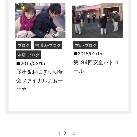
ブログ
吉川店-ブログ
本店-ブログ
2015/02/15
本店-ブログ
第194回安全パトロ
2015/02/15
ール
豚汁＆おにぎり朝食
会ファイナルよぉー
ー☆
1
2
»