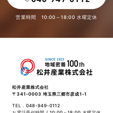
2023年4月
本店-ブログ
2023年3月
営業時間 10:00～18:00 水曜定休
東武スカイツリーライン
2023年2月
松伏店-ブログ
2023年1月
武蔵野線
2022年12月
注文住宅
2022年11月
注文住宅施工事例
2022年10月
物件検索
松井産業株式会社
〒341-0003 埼玉県三郷市彦成1-1
2022年9月
物件特集
TEL．
048-949-0112
2022年8月
竹ノ塚店-ブログ
お電話受付時間 / 10:00～18:00 水曜定休