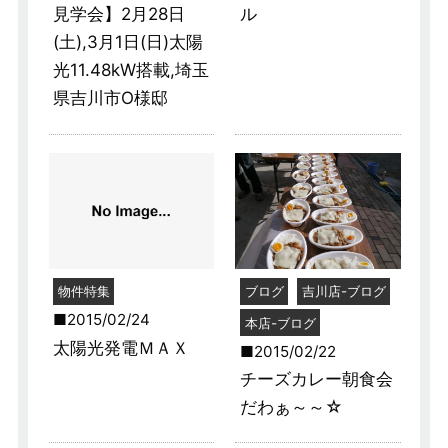
見学会】2月28日
ル
(土),3月1日(日)太陽
光11.48kW搭載,埼玉
県吉川市O様邸
物件特集
ブログ
吉川店-ブログ
2015/02/24
本店-ブログ
太陽光発電ＭＡＸ
2015/02/22
チーズカレー朝食会
だわぁ～～☆