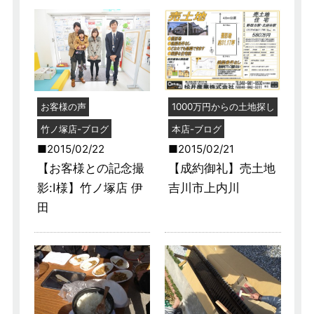
お客様の声
1000万円からの土地探し
竹ノ塚店-ブログ
本店-ブログ
2015/02/22
2015/02/21
【お客様との記念撮
【成約御礼】売土地
影:I様】竹ノ塚店 伊
吉川市上内川
田