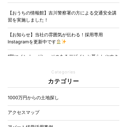
【おうちの情報館】吉川警察署の方による交通安全講
習を実施しました！
【お知らせ】当社の雰囲気が伝わる！採用専用
Instagramを更新中です
1階にインナーガレージのあるデザインと暮らしやすさ
を両立させた注文住宅
Categories
夏の熱中症対策は家づくりから。屋根・壁・基礎の構
カテゴリー
造が快適さをつくる理由
1000万円からの土地探し
【埼玉県経営品質知事賞】大野知事へ受賞のご報告と
表敬訪問を行いました
アクセスマップ