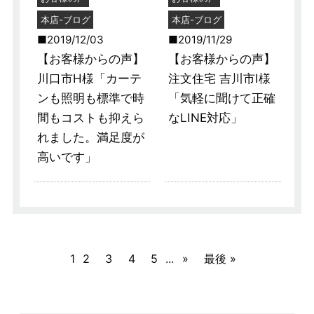
本店-ブログ
本店-ブログ
2019/12/03
2019/11/29
【お客様からの声】
【お客様からの声】
川口市H様「カーテ
注文住宅 吉川市I様
ンも照明も標準で時
「気軽に聞けて正確
間もコストも抑えら
なLINE対応」
れました。満足度が
高いです」
1
2
3
4
5
...
»
最後 »