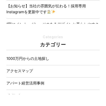
【お知らせ】当社の雰囲気が伝わる！採用専用
Instagramを更新中です
1階にインナーガレージのあるデザインと暮らしやすさ
を両立させた注文住宅
Categories
夏の熱中症対策は家づくりから。屋根・壁・基礎の構
カテゴリー
造が快適さをつくる理由
1000万円からの土地探し
【埼玉県経営品質知事賞】大野知事へ受賞のご報告と
表敬訪問を行いました
アクセスマップ
アパート経営活用事例
イベント