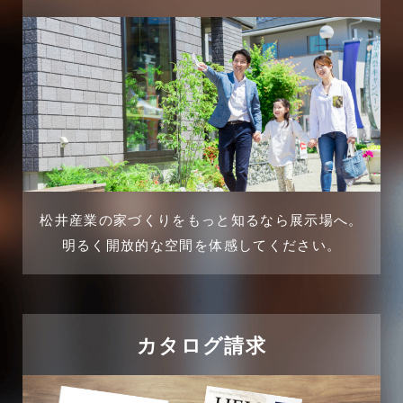
2025年3月
三郷市
2025年2月
三郷駅前店-ブログ
2025年1月
不動産の基礎知識に関するよくある質問
2024年12月
介護施設経営活用事例
2024年11月
松井産業の家づくりをもっと知るなら展示場へ。
企業誘致事例
明るく開放的な空間を体感してください。
2024年10月
住宅に関するよくある質問
2024年9月
吉川市
カタログ請求
2024年8月
吉川店-ブログ