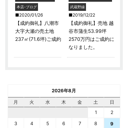
本店-ブログ
武蔵野線
2020/01/26
2019/12/22
【成約御礼】八潮市
【成約御礼】売地 越
大字大瀬の売土地
谷市蒲生53.99坪
237㎡(71.6坪)ご成約
2570万円はご成約に
なりました。
2026年8月
月
火
水
木
金
土
日
1
2
3
4
5
6
7
8
9