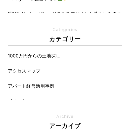
1階にインナーガレージのあるデザインと暮らしやすさ
を両立させた注文住宅
Categories
夏の熱中症対策は家づくりから。屋根・壁・基礎の構
カテゴリー
造が快適さをつくる理由
1000万円からの土地探し
【埼玉県経営品質知事賞】大野知事へ受賞のご報告と
表敬訪問を行いました
アクセスマップ
アパート経営活用事例
イベント
イベント-ブログ
Archive
アーカイブ