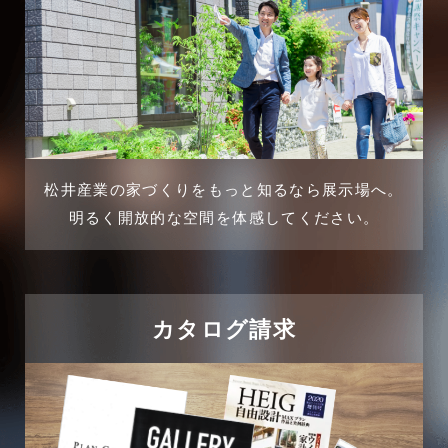
2025年2月
三郷駅前店-ブログ
2025年1月
不動産の基礎知識に関するよくある質問
2024年12月
介護施設経営活用事例
2024年11月
松井産業の家づくりをもっと知るなら展示場へ。
企業誘致事例
明るく開放的な空間を体感してください。
2024年10月
住宅に関するよくある質問
2024年9月
吉川市
カタログ請求
2024年8月
吉川店-ブログ
2024年7月
商品情報
2024年6月