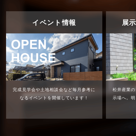
質問
2025年5月
介護施設経営活用事例
2025年4月
イベント情報
展
企業誘致事例
2025年3月
住宅に関するよくある質問
2025年2月
吉川市
2025年1月
吉川店-ブログ
2024年12月
商品情報
2024年11月
完成見学会や土地相談会など
毎月参考に
松井産業の
土地に関するよくある質問
2024年10月
なるイベントを開催しています！
示場へ。
明
土地活用事例
2024年9月
土地活用提案
2024年8月
売買物件
2024年7月