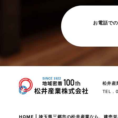
売買物件に関するよくある質問
2024年6月
太陽光発電活用事例
2024年5月
お電話での
完成見学会
2024年4月
市民リフォームサービス
2024年3月
店舗・テナント施工事例
2024年2月
戸建賃貸住宅活用事例
2024年1月
採用情報
2023年12月
新着情報
2023年11月
松井産
未分類
2023年10月
TEL．
未分類
2023年9月
本店-ブログ
2023年8月
HOME | 埼玉県三郷市の松井産業なら、建