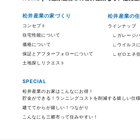
東武スカイツリーライン
2023年7月
松伏店-ブログ
2023年6月
松井産業の家づくり
松井産業の
コンセプト
ラインナップ
武蔵野線
2023年5月
住宅性能について
∟ガレージハ
注文住宅
2023年4月
価格について
∟ウイルスに
注文住宅施工事例
2023年3月
保証とアフターフォローについて
∟ゼロエネ
土地探しリクエスト
物件検索
2023年2月
物件特集
2023年1月
SPECIAL
竹ノ塚店-ブログ
2022年12月
松井産業のお家はこんなにお得！
貯金ができる！ランニングコストを削減する嬉しい仕
貸事務所活用事例
2022年11月
建ててからが嬉しい！つながり
貸倉庫・その他
2022年10月
こんなにも三郷市って住みやすい！
貸倉庫活用事例
2022年9月