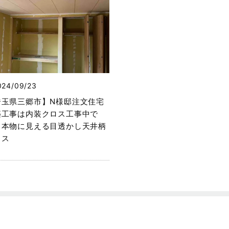
024/09/23
埼玉県三郷市】N様邸注文住宅
築工事は内装クロス工事中で
。本物に見える目透かし天井柄
ロス