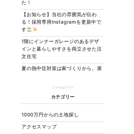
た！
【お知らせ】当社の雰囲気が伝わ
る！採用専用Instagramを更新中で
す
1階にインナーガレージのあるデザ
インと暮らしやすさを両立させた注
文住宅
夏の熱中症対策は家づくりから。屋
根・壁・基礎の構造が快適さをつく
る理由
Categories
【埼玉県経営品質知事賞】大野知事
カテゴリー
へ受賞のご報告と表敬訪問を行いま
した
1000万円からの土地探し
アクセスマップ