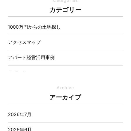
Categories
夏の熱中症対策は家づくりから。屋根・壁・基礎の構
カテゴリー
造が快適さをつくる理由
1000万円からの土地探し
【埼玉県経営品質知事賞】大野知事へ受賞のご報告と
表敬訪問を行いました
アクセスマップ
アパート経営活用事例
イベント
イベント-ブログ
Archive
アーカイブ
オーナー様からの質問
2026年7月
おすすめ物件
2026年6月