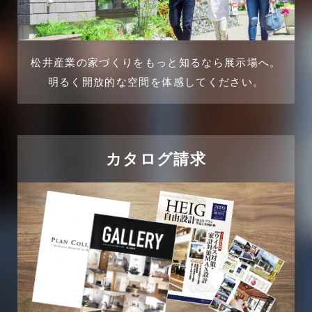
2024年12月
介護施設経営活用事例
2024年11月
松井産業の家づくりをもっと知るなら展示場へ。
企業誘致事例
明るく開放的な空間を体感してください。
2024年10月
住宅に関するよくある質問
2024年9月
吉川市
カタログ請求
2024年8月
吉川店-ブログ
2024年7月
商品情報
2024年6月
土地に関するよくある質問
2024年5月
土地活用事例