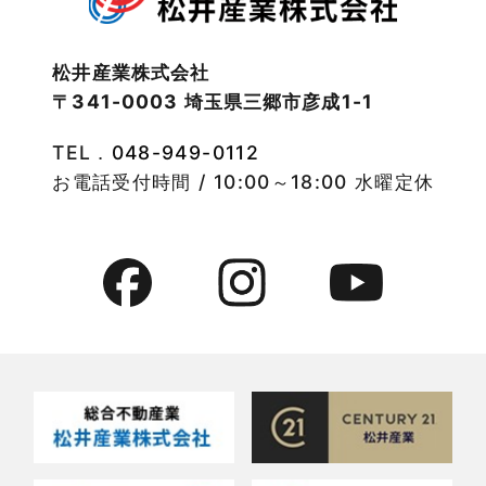
注文住宅施工事例
2022年10月
物件検索
松井産業株式会社
〒341-0003 埼玉県三郷市彦成1-1
2022年9月
物件特集
TEL．
048-949-0112
2022年8月
竹ノ塚店-ブログ
お電話受付時間 / 10:00～18:00 水曜定休
2022年7月
貸事務所活用事例
2022年6月
貸倉庫・その他
2022年5月
貸倉庫活用事例
2022年4月
貸店舗・貸事務所
2022年3月
貸店舗活用事例