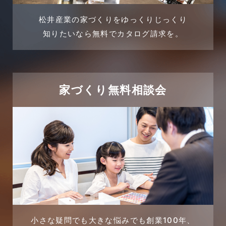
2024年4月
土地活用提案
松井産業の家づくりをゆっくりじっくり
2024年3月
売買物件
知りたいなら無料でカタログ請求を。
2024年2月
売買物件に関するよくある質問
2024年1月
太陽光発電活用事例
家づくり無料相談会
2023年12月
完成見学会
2023年11月
市民リフォームサービス
2023年10月
店舗・テナント施工事例
2023年9月
戸建賃貸住宅活用事例
2023年8月
採用情報
小さな疑問でも大きな悩みでも創業100年、