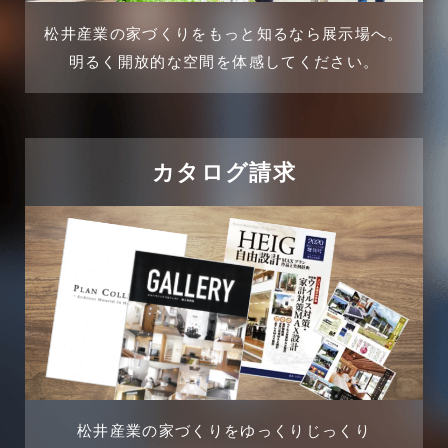
2024年11月
松井産業の家づくりをもっと知るなら展示場へ。
企業誘致事例
明るく開放的な空間を体感してください。
2024年10月
住宅に関するよくある質問
2024年9月
吉川市
カタログ請求
2024年8月
吉川店-ブログ
2024年7月
商品情報
2024年6月
土地に関するよくある質問
2024年5月
土地活用事例
2024年4月
土地活用提案
松井産業の家づくりをゆっくりじっくり
2024年3月