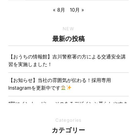
« 8月
10月 »
NEW
最新の投稿
【おうちの情報館】吉川警察署の方による交通安全講
習を実施しました！
【お知らせ】当社の雰囲気が伝わる！採用専用
Instagramを更新中です
1階にインナーガレージのあるデザインと暮らしやすさ
を両立させた注文住宅
Categories
夏の熱中症対策は家づくりから。屋根・壁・基礎の構
カテゴリー
造が快適さをつくる理由