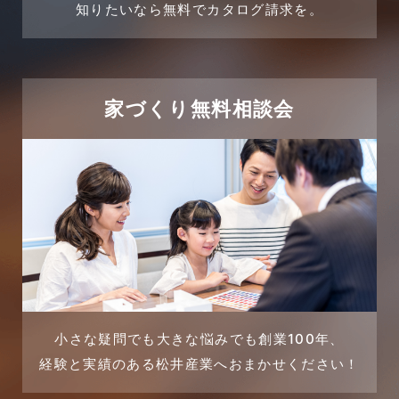
売買物件
知りたいなら無料でカタログ請求を。
2024年2月
売買物件に関するよくある質問
2024年1月
太陽光発電活用事例
家づくり無料相談会
2023年12月
完成見学会
2023年11月
市民リフォームサービス
2023年10月
店舗・テナント施工事例
2023年9月
戸建賃貸住宅活用事例
2023年8月
採用情報
小さな疑問でも大きな悩みでも創業100年、
経験と実績のある松井産業へおまかせください！
2023年7月
新着情報