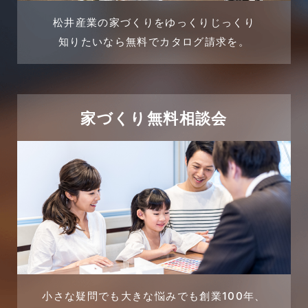
土地活用提案
松井産業の家づくりをゆっくりじっくり
2024年3月
売買物件
知りたいなら無料でカタログ請求を。
2024年2月
売買物件に関するよくある質問
2024年1月
太陽光発電活用事例
家づくり無料相談会
2023年12月
完成見学会
2023年11月
市民リフォームサービス
2023年10月
店舗・テナント施工事例
2023年9月
戸建賃貸住宅活用事例
2023年8月
採用情報
小さな疑問でも大きな悩みでも創業100年、