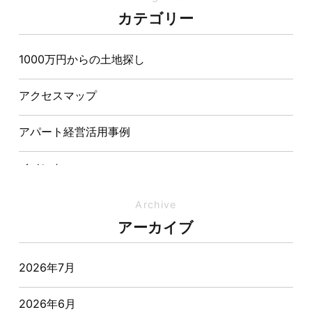
夏の熱中症対策は家づくりから。屋根・壁・基礎の構
カテゴリー
造が快適さをつくる理由
1000万円からの土地探し
【埼玉県経営品質知事賞】大野知事へ受賞のご報告と
表敬訪問を行いました
アクセスマップ
アパート経営活用事例
イベント
イベント-ブログ
Archive
アーカイブ
オーナー様からの質問
2026年7月
おすすめ物件
2026年6月