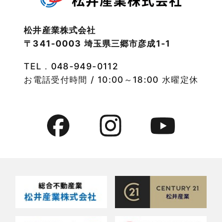
2022年10月
物件検索
松井産業株式会社
〒341-0003 埼玉県三郷市彦成1-1
2022年9月
物件特集
TEL．
048-949-0112
2022年8月
竹ノ塚店-ブログ
お電話受付時間 / 10:00～18:00 水曜定休
2022年7月
貸事務所活用事例
2022年6月
貸倉庫・その他
2022年5月
貸倉庫活用事例
2022年4月
貸店舗・貸事務所
2022年3月
貸店舗活用事例