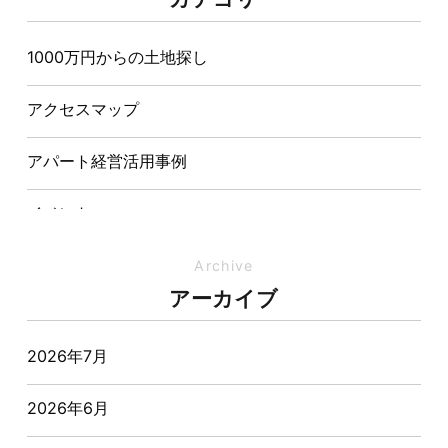
造が快適さをつくる理由
1000万円からの土地探し
【埼玉県経営品質知事賞】大野知事へ受賞のご報告と
表敬訪問を行いました
アクセスマップ
アパート経営活用事例
イベント
イベント-ブログ
Archive
アーカイブ
オーナー様からの質問
2026年7月
おすすめ物件
2026年6月
お客様インタビュー