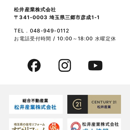
2022年10月
物件検索
松井産業株式会社
〒341-0003 埼玉県三郷市彦成1-1
2022年9月
物件特集
TEL．
048-949-0112
2022年8月
竹ノ塚店-ブログ
お電話受付時間 / 10:00～18:00 水曜定休
2022年7月
貸事務所活用事例
2022年6月
貸倉庫・その他
2022年5月
貸倉庫活用事例
2022年4月
貸店舗・貸事務所
2022年3月
貸店舗活用事例
2022年2月
賃貸物件