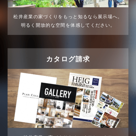
介護施設経営活用事例
2024年11月
松井産業の家づくりをもっと知るなら展示場へ。
企業誘致事例
明るく開放的な空間を体感してください。
2024年10月
住宅に関するよくある質問
2024年9月
吉川市
カタログ請求
2024年8月
吉川店-ブログ
2024年7月
商品情報
2024年6月
土地に関するよくある質問
2024年5月
土地活用事例
2024年4月
土地活用提案