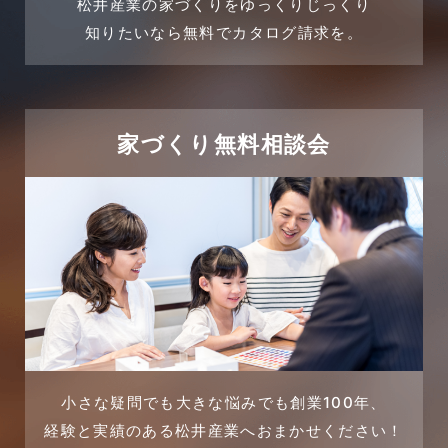
松井産業の家づくりをゆっくりじっくり
2024年3月
売買物件
知りたいなら無料でカタログ請求を。
2024年2月
売買物件に関するよくある質問
2024年1月
太陽光発電活用事例
家づくり無料相談会
2023年12月
完成見学会
2023年11月
市民リフォームサービス
2023年10月
店舗・テナント施工事例
2023年9月
戸建賃貸住宅活用事例
2023年8月
採用情報
小さな疑問でも大きな悩みでも創業100年、
経験と実績のある松井産業へおまかせください！
2023年7月
新着情報