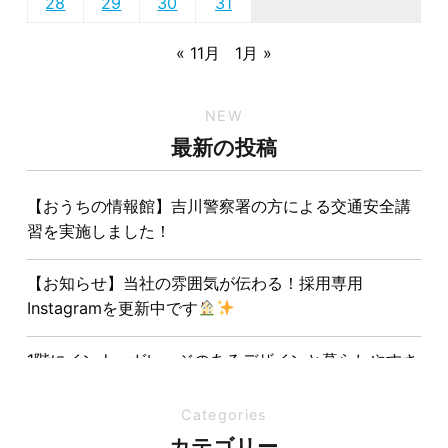
28
29
30
31
« 11月
1月 »
NEW
最新の投稿
【おうちの情報館】吉川警察署の方による交通安全講
習を実施しました！
【お知らせ】当社の雰囲気が伝わる！採用専用
Instagramを更新中です
1階にインナーガレージのあるデザインと暮らしやすさ
を両立させた注文住宅
Categories
夏の熱中症対策は家づくりから。屋根・壁・基礎の構
カテゴリー