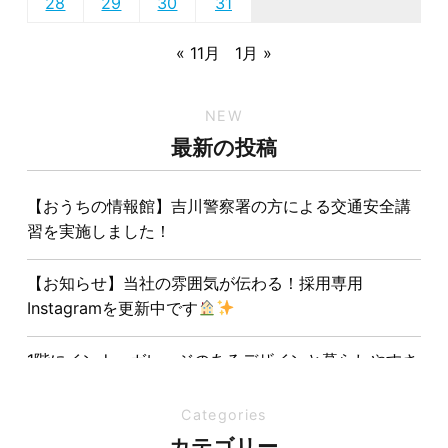
28
29
30
31
« 11月
1月 »
NEW
最新の投稿
【おうちの情報館】吉川警察署の方による交通安全講
習を実施しました！
【お知らせ】当社の雰囲気が伝わる！採用専用
Instagramを更新中です
1階にインナーガレージのあるデザインと暮らしやすさ
を両立させた注文住宅
Categories
夏の熱中症対策は家づくりから。屋根・壁・基礎の構
カテゴリー