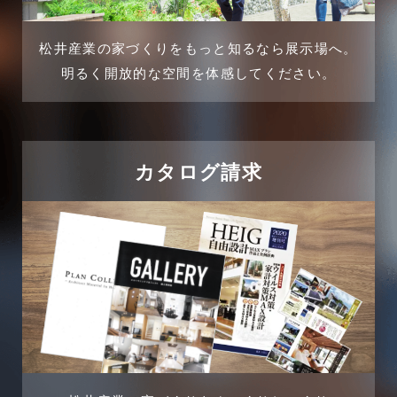
介護施設経営活用事例
2024年11月
松井産業の家づくりをもっと知るなら展示場へ。
企業誘致事例
明るく開放的な空間を体感してください。
2024年10月
住宅に関するよくある質問
2024年9月
吉川市
カタログ請求
2024年8月
吉川店-ブログ
2024年7月
商品情報
2024年6月
土地に関するよくある質問
2024年5月
土地活用事例
2024年4月
土地活用提案