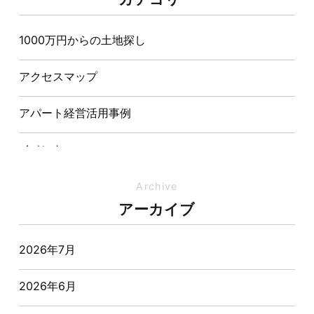
造が快適さをつくる理由
1000万円からの土地探し
【埼玉県経営品質知事賞】大野知事へ受賞のご報告と
表敬訪問を行いました
アクセスマップ
アパート経営活用事例
イベント
イベント-ブログ
Archive
アーカイブ
オーナー様からの質問
2026年7月
おすすめ物件
2026年6月
お客様インタビュー