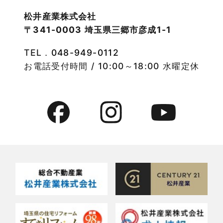
2022年10月
物件検索
松井産業株式会社
〒341-0003 埼玉県三郷市彦成1-1
2022年9月
物件特集
TEL．
048-949-0112
2022年8月
竹ノ塚店-ブログ
お電話受付時間 / 10:00～18:00 水曜定休
2022年7月
貸事務所活用事例
2022年6月
貸倉庫・その他
2022年5月
貸倉庫活用事例
2022年4月
貸店舗・貸事務所
2022年3月
貸店舗活用事例
2022年2月
賃貸物件