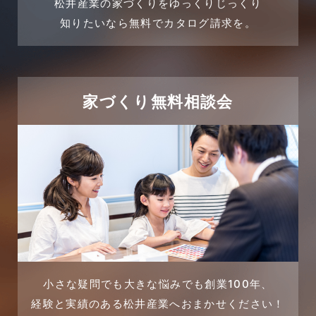
松井産業の家づくりをゆっくりじっくり
2024年3月
売買物件
知りたいなら無料でカタログ請求を。
2024年2月
売買物件に関するよくある質問
2024年1月
太陽光発電活用事例
家づくり無料相談会
2023年12月
完成見学会
2023年11月
市民リフォームサービス
2023年10月
店舗・テナント施工事例
2023年9月
戸建賃貸住宅活用事例
2023年8月
採用情報
小さな疑問でも大きな悩みでも創業100年、
経験と実績のある松井産業へおまかせください！
2023年7月
新着情報