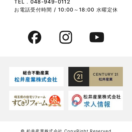
TEL．
048-949-0112
2022年8月
竹ノ塚店-ブログ
お電話受付時間 / 10:00～18:00 水曜定休
2022年7月
貸事務所活用事例
2022年6月
貸倉庫・その他
2022年5月
貸倉庫活用事例
2022年4月
貸店舗・貸事務所
2022年3月
貸店舗活用事例
2022年2月
賃貸物件
2022年1月
賃貸物件に関するよくある質問
2021年12月
賃貸用マンション・アパート
© 松井産業株式会社 CopyRight Reserved