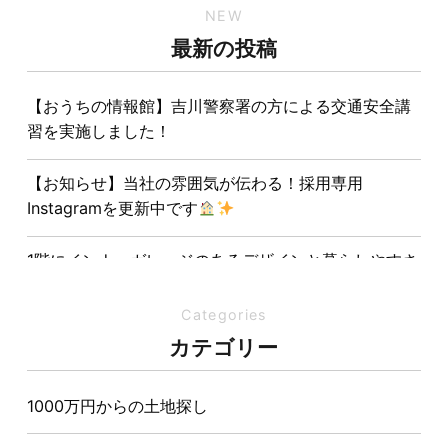
NEW
最新の投稿
【おうちの情報館】吉川警察署の方による交通安全講
習を実施しました！
【お知らせ】当社の雰囲気が伝わる！採用専用
Instagramを更新中です
1階にインナーガレージのあるデザインと暮らしやすさ
を両立させた注文住宅
Categories
夏の熱中症対策は家づくりから。屋根・壁・基礎の構
カテゴリー
造が快適さをつくる理由
1000万円からの土地探し
【埼玉県経営品質知事賞】大野知事へ受賞のご報告と
表敬訪問を行いました