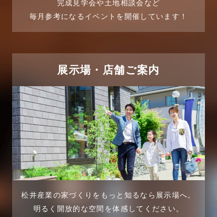
完成見学会や土地相談会など
毎月参考になるイベントを開催しています！
2025年6月
リフォームに関するよくある質問
2025年5月
リフォーム施工事例
2025年4月
展示場・店舗ご案内
三郷中央駅店-ブログ
2025年3月
三郷市
2025年2月
三郷駅前店-ブログ
2025年1月
不動産の基礎知識に関するよくある質問
2024年12月
介護施設経営活用事例
2024年11月
松井産業の家づくりをもっと知るなら展示場へ。
企業誘致事例
明るく開放的な空間を体感してください。