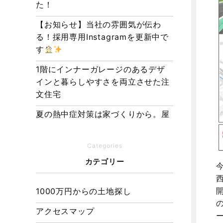
た！
【お知らせ】当社の雰囲気が伝わ
る！採用専用Instagramを更新中で
す
1階にインナーガレージのあるデザ
インと暮らしやすさを両立させた注
文住宅
夏の熱中症対策は家づくりから。屋
根・壁・基礎の構造が快適さをつく
る理由
Categories
【埼玉県経営品質知事賞】大野知事
カテゴリー
へ受賞のご報告と表敬訪問を行いま
した
1000万円からの土地探し
アクセスマップ