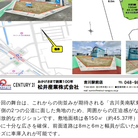
今回の舞台は、これからの街並みが期待される「吉川美南駅
西側の2つの公道に面した角地のため、周囲からの圧迫感が
開放的なポジションです。敷地面積は各150㎡（約45.37
のに十分な広さを確保。前面道路は8mと6mと幅員が広いた
ーズに車庫入れが可能です。