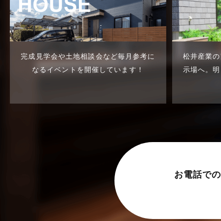
東武スカイツリーライン
2023年7月
松伏店-ブログ
2023年6月
武蔵野線
2023年5月
完成見学会や土地相談会など
毎月参考に
松井産業の
注文住宅
2023年4月
なるイベントを開催しています！
示場へ。
明
注文住宅施工事例
2023年3月
物件検索
2023年2月
物件特集
2023年1月
竹ノ塚店-ブログ
2022年12月
貸事務所活用事例
2022年11月
お電話での
貸倉庫・その他
2022年10月
貸倉庫活用事例
2022年9月