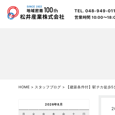
TEL. 048-949-01
営業時間 10:00〜18
HOME
>
スタッフブログ
>
【建築条件付】駅チカ徒歩5
2026年8月
2
月
火
水
木
金
土
日