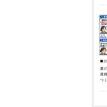
不動産の基礎知識に関するよくある
質問
2025年5月
介護施設経営活用事例
2025年4月
企業誘致事例
2025年3月
住宅に関するよくある質問
2025年2月
吉川市
2025年1月
吉川店-ブログ
2024年12月
2
商品情報
2024年11月
夏
土地に関するよくある質問
2024年10月
屋
つ
土地活用事例
2024年9月
土地活用提案
2024年8月
売買物件
2024年7月