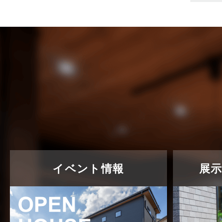
売買物件に関するよくある質問
2024年6月
太陽光発電活用事例
2024年5月
完成見学会
2024年4月
市民リフォームサービス
2024年3月
店舗・テナント施工事例
2024年2月
戸建賃貸住宅活用事例
2024年1月
採用情報
2023年12月
新着情報
2023年11月
未分類
2023年10月
イベント情報
展
未分類
2023年9月
本店-ブログ
2023年8月