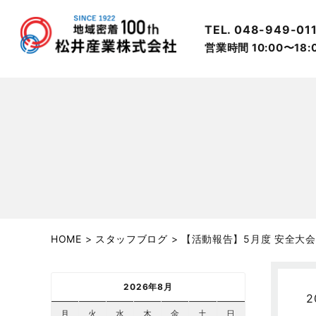
TEL. 048-949-01
営業時間 10:00〜18
HOME
>
スタッフブログ
>
【活動報告】5月度 安全大
2026年8月
2
月
火
水
木
金
土
日