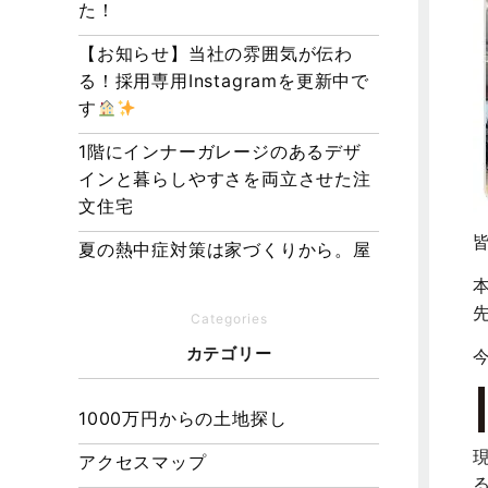
た！
【お知らせ】当社の雰囲気が伝わ
る！採用専用Instagramを更新中で
す
1階にインナーガレージのあるデザ
インと暮らしやすさを両立させた注
文住宅
夏の熱中症対策は家づくりから。屋
根・壁・基礎の構造が快適さをつく
る理由
Categories
【埼玉県経営品質知事賞】大野知事
カテゴリー
へ受賞のご報告と表敬訪問を行いま
した
1000万円からの土地探し
アクセスマップ