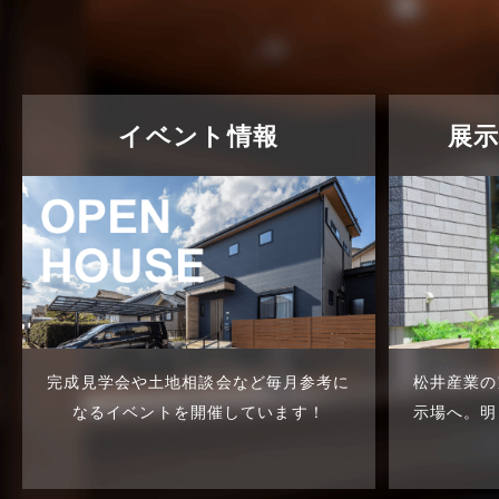
東武スカイツリーライン
2023年7月
松伏店-ブログ
2023年6月
武蔵野線
2023年5月
イベント情報
展
注文住宅
2023年4月
注文住宅施工事例
2023年3月
物件検索
2023年2月
物件特集
2023年1月
竹ノ塚店-ブログ
2022年12月
貸事務所活用事例
2022年11月
完成見学会や土地相談会など
毎月参考に
松井産業の
貸倉庫・その他
2022年10月
なるイベントを開催しています！
示場へ。
明
貸倉庫活用事例
2022年9月