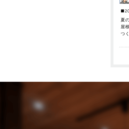
売買物件に関するよくある質問
2024年6月
2
太陽光発電活用事例
2024年5月
夏
屋
完成見学会
2024年4月
つ
市民リフォームサービス
2024年3月
店舗・テナント施工事例
2024年2月
戸建賃貸住宅活用事例
2024年1月
採用情報
2023年12月
新着情報
2023年11月
未分類
2023年10月
未分類
2023年9月
本店-ブログ
2023年8月