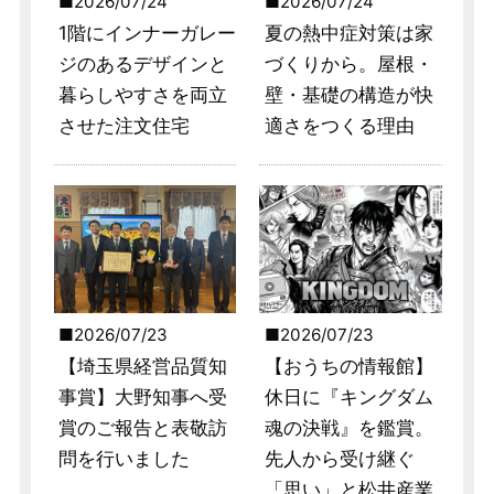
2026/07/24
2026/07/24
1階にインナーガレー
夏の熱中症対策は家
ジのあるデザインと
づくりから。屋根・
暮らしやすさを両立
壁・基礎の構造が快
させた注文住宅
適さをつくる理由
2026/07/23
2026/07/23
【埼玉県経営品質知
【おうちの情報館】
事賞】大野知事へ受
休日に『キングダム
賞のご報告と表敬訪
魂の決戦』を鑑賞。
問を行いました
先人から受け継ぐ
「思い」と松井産業