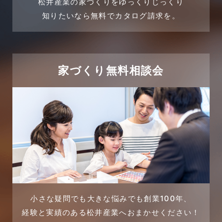
松井産業の家づくりをゆっくりじっくり
2024年3月
売買物件
知りたいなら無料でカタログ請求を。
2024年2月
売買物件に関するよくある質問
2024年1月
太陽光発電活用事例
家づくり無料相談会
2023年12月
完成見学会
2023年11月
市民リフォームサービス
2023年10月
店舗・テナント施工事例
2023年9月
戸建賃貸住宅活用事例
2023年8月
採用情報
小さな疑問でも大きな悩みでも創業100年、
経験と実績のある松井産業へおまかせください！
2023年7月
新着情報