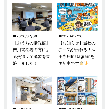
2026/07/30
2026/07/26
【おうちの情報館】
【お知らせ】当社の
吉川警察署の方によ
雰囲気が伝わる！採
る交通安全講習を実
用専用Instagramを
施しました！
更新中です