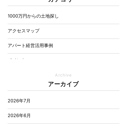
造が快適さをつくる理由
1000万円からの土地探し
【埼玉県経営品質知事賞】大野知事へ受賞のご報告と
表敬訪問を行いました
アクセスマップ
アパート経営活用事例
イベント
イベント-ブログ
Archive
アーカイブ
オーナー様からの質問
2026年7月
おすすめ物件
2026年6月
お客様インタビュー