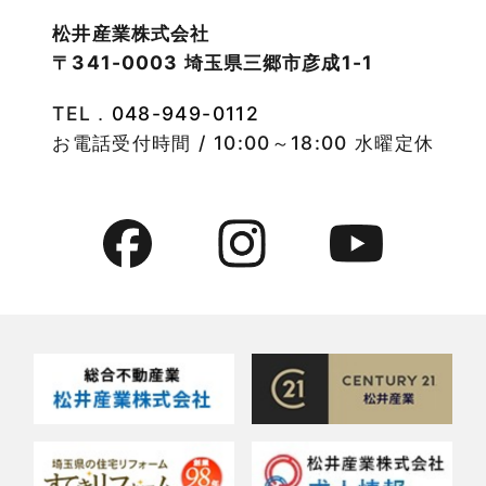
2022年10月
物件検索
松井産業株式会社
〒341-0003 埼玉県三郷市彦成1-1
2022年9月
物件特集
TEL．
048-949-0112
2022年8月
竹ノ塚店-ブログ
お電話受付時間 / 10:00～18:00 水曜定休
2022年7月
貸事務所活用事例
2022年6月
貸倉庫・その他
2022年5月
貸倉庫活用事例
2022年4月
貸店舗・貸事務所
2022年3月
貸店舗活用事例
2022年2月
賃貸物件