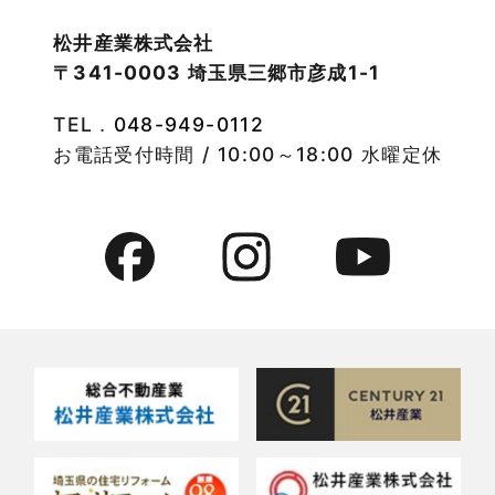
2022年10月
物件検索
松井産業株式会社
〒341-0003 埼玉県三郷市彦成1-1
2022年9月
物件特集
TEL．
048-949-0112
2022年8月
竹ノ塚店-ブログ
お電話受付時間 / 10:00～18:00 水曜定休
2022年7月
貸事務所活用事例
2022年6月
貸倉庫・その他
2022年5月
貸倉庫活用事例
2022年4月
貸店舗・貸事務所
2022年3月
貸店舗活用事例
2022年2月
賃貸物件