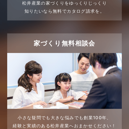
松井産業の家づくりをゆっくりじっくり
2024年3月
売買物件
知りたいなら無料でカタログ請求を。
2024年2月
売買物件に関するよくある質問
2024年1月
太陽光発電活用事例
家づくり無料相談会
2023年12月
完成見学会
2023年11月
市民リフォームサービス
2023年10月
店舗・テナント施工事例
2023年9月
戸建賃貸住宅活用事例
2023年8月
採用情報
小さな疑問でも大きな悩みでも創業100年、
経験と実績のある松井産業へおまかせください！
2023年7月