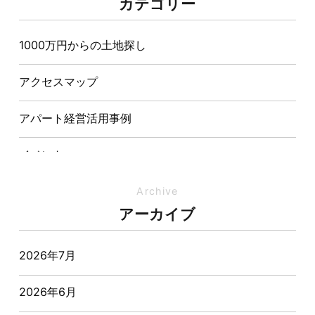
カテゴリー
造が快適さをつくる理由
1000万円からの土地探し
【埼玉県経営品質知事賞】大野知事へ受賞のご報告と
表敬訪問を行いました
アクセスマップ
アパート経営活用事例
イベント
イベント-ブログ
Archive
アーカイブ
オーナー様からの質問
2026年7月
おすすめ物件
2026年6月
お客様インタビュー