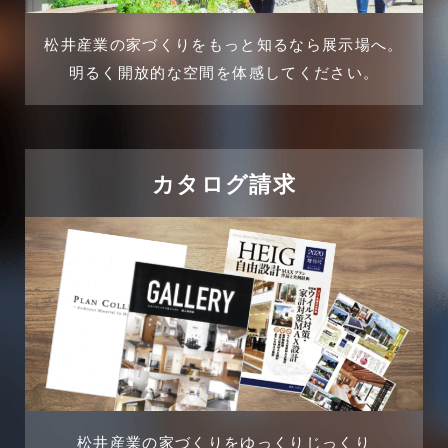
介護施設経営活用事例
2024年11月
松井産業の家づくりをもっと知るなら展示場へ。
企業誘致事例
明るく開放的な空間を体感してください。
2024年10月
住宅に関するよくある質問
2024年9月
吉川市
カタログ請求
2024年8月
吉川店-ブログ
2024年7月
商品情報
2024年6月
土地に関するよくある質問
2024年5月
土地活用事例
2024年4月
土地活用提案
松井産業の家づくりをゆっくりじっくり