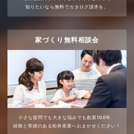
2024年3月
売買物件
知りたいなら無料でカタログ請求を。
2024年2月
売買物件に関するよくある質問
2024年1月
太陽光発電活用事例
家づくり無料相談会
2023年12月
完成見学会
2023年11月
市民リフォームサービス
2023年10月
店舗・テナント施工事例
2023年9月
戸建賃貸住宅活用事例
2023年8月
採用情報
小さな疑問でも大きな悩みでも創業100年、
経験と実績のある松井産業へおまかせください！
2023年7月
新着情報