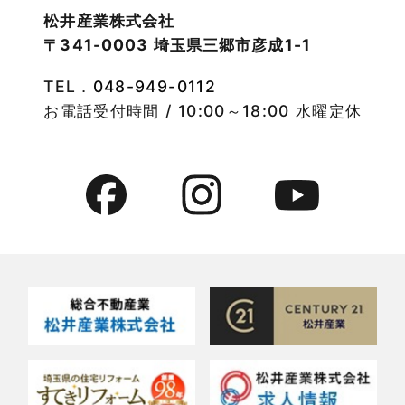
物件検索
松井産業株式会社
〒341-0003 埼玉県三郷市彦成1-1
2022年9月
物件特集
TEL．
048-949-0112
2022年8月
竹ノ塚店-ブログ
お電話受付時間 / 10:00～18:00 水曜定休
2022年7月
貸事務所活用事例
2022年6月
貸倉庫・その他
2022年5月
貸倉庫活用事例
2022年4月
貸店舗・貸事務所
2022年3月
貸店舗活用事例
2022年2月
賃貸物件