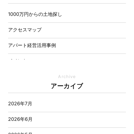
造が快適さをつくる理由
1000万円からの土地探し
【埼玉県経営品質知事賞】大野知事へ受賞のご報告と
表敬訪問を行いました
アクセスマップ
アパート経営活用事例
イベント
イベント-ブログ
Archive
アーカイブ
オーナー様からの質問
2026年7月
おすすめ物件
2026年6月
お客様インタビュー