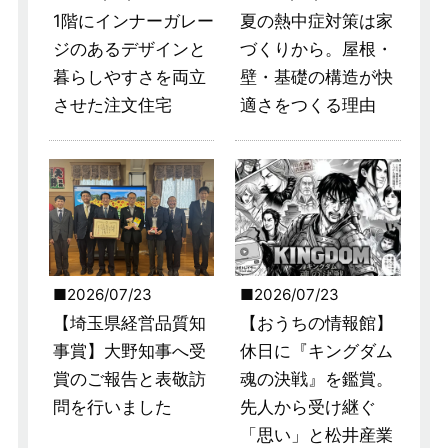
1階にインナーガレー
夏の熱中症対策は家
ジのあるデザインと
づくりから。屋根・
暮らしやすさを両立
壁・基礎の構造が快
させた注文住宅
適さをつくる理由
2026/07/23
2026/07/23
【埼玉県経営品質知
【おうちの情報館】
事賞】大野知事へ受
休日に『キングダム
賞のご報告と表敬訪
魂の決戦』を鑑賞。
問を行いました
先人から受け継ぐ
「思い」と松井産業