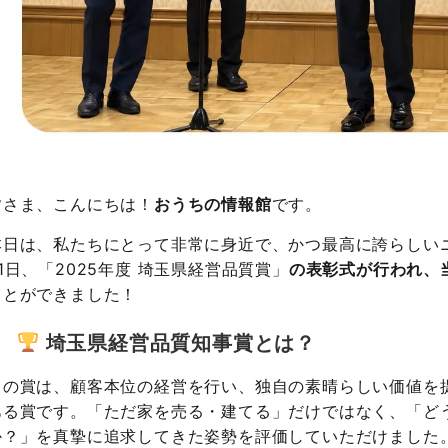
皆さま、こんにちは！
おうちの情報館
です。
本日は、私たちにとって非常に身近で、かつ最高に誇らしいニ
21日、「2025年度 埼玉県経営品質賞」
の表彰式が行われ、
ことができました！
埼玉県経営品質知事賞とは？
この賞は、顧客本位の経営を行い、独自の素晴らしい価値を
ある賞です。「ただ家を売る・建てる」だけではなく、「ど
か？」を真摯に追求してきた姿勢を評価していただけました