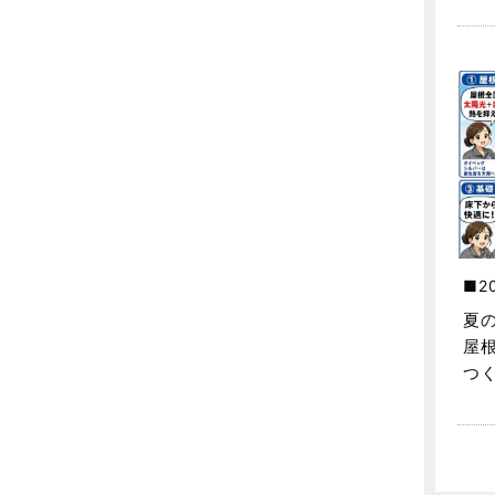
東武スカイツリーライン
2023年7月
松伏店-ブログ
2023年6月
武蔵野線
2023年5月
注文住宅
2023年4月
注文住宅施工事例
2023年3月
物件検索
2023年2月
物件特集
2023年1月
2
竹ノ塚店-ブログ
2022年12月
夏
屋
貸事務所活用事例
2022年11月
つ
貸倉庫・その他
2022年10月
貸倉庫活用事例
2022年9月