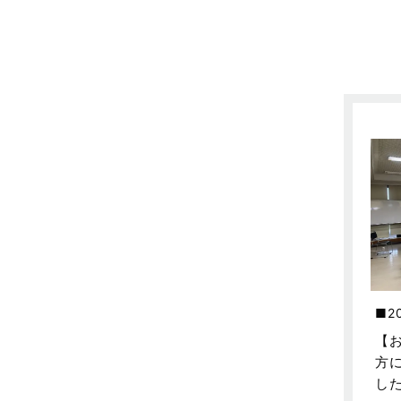
売買物件に関するよくある質問
2024年6月
太陽光発電活用事例
2024年5月
完成見学会
2024年4月
市民リフォームサービス
2024年3月
店舗・テナント施工事例
2024年2月
戸建賃貸住宅活用事例
2024年1月
採用情報
2023年12月
新着情報
2023年11月
未分類
2023年10月
2
未分類
2023年9月
【
方
本店-ブログ
2023年8月
し