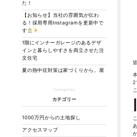
た！
【お知らせ】当社の雰囲気が伝わ
る！採用専用Instagramを更新中で
す
1階にインナーガレージのあるデザ
インと暮らしやすさを両立させた注
文住宅
夏の熱中症対策は家づくりから。屋
根・壁・基礎の構造が快適さをつく
る理由
Categories
【埼玉県経営品質知事賞】大野知事
カテゴリー
へ受賞のご報告と表敬訪問を行いま
した
1000万円からの土地探し
アクセスマップ