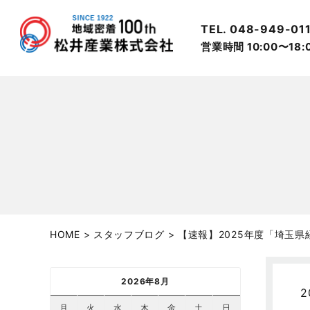
TEL. 048-949-01
営業時間 10:00〜18
HOME
>
スタッフブログ
>
【速報】2025年度「埼玉
2026年8月
2
月
火
水
木
金
土
日