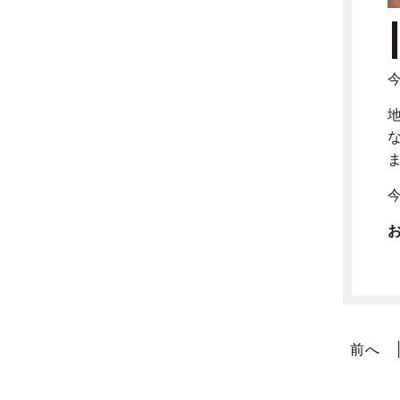
不動産の基礎知識に関するよくある
質問
2025年5月
介護施設経営活用事例
2025年4月
企業誘致事例
2025年3月
住宅に関するよくある質問
2025年2月
吉川市
2025年1月
吉川店-ブログ
2024年12月
商品情報
2024年11月
土地に関するよくある質問
2024年10月
土地活用事例
2024年9月
土地活用提案
2024年8月
前へ
売買物件
2024年7月