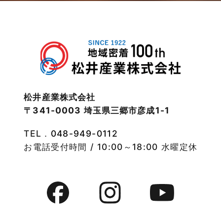
2023年1月
武蔵野線
2022年12月
注文住宅
2022年11月
注文住宅施工事例
2022年10月
物件検索
松井産業株式会社
〒341-0003 埼玉県三郷市彦成1-1
2022年9月
物件特集
TEL．
048-949-0112
2022年8月
竹ノ塚店-ブログ
お電話受付時間 / 10:00～18:00 水曜定休
2022年7月
貸事務所活用事例
2022年6月
貸倉庫・その他
2022年5月
貸倉庫活用事例