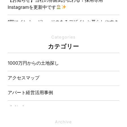
Instagramを更新中です
1階にインナーガレージのあるデザインと暮らしやすさ
を両立させた注文住宅
Categories
夏の熱中症対策は家づくりから。屋根・壁・基礎の構
カテゴリー
造が快適さをつくる理由
1000万円からの土地探し
【埼玉県経営品質知事賞】大野知事へ受賞のご報告と
表敬訪問を行いました
アクセスマップ
アパート経営活用事例
イベント
イベント-ブログ
Archive