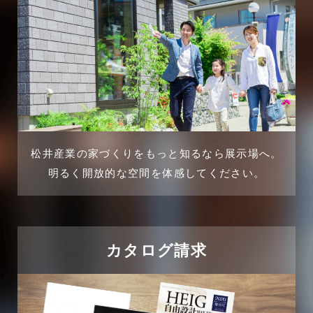
2025年3月
三郷市
2025年2月
三郷駅前店-ブログ
2025年1月
不動産の基礎知識に関するよくある質問
2024年12月
介護施設経営活用事例
2024年11月
松井産業の家づくりをもっと知るなら展示場へ。
企業誘致事例
明るく開放的な空間を体感してください。
2024年10月
住宅に関するよくある質問
2024年9月
吉川市
カタログ請求
2024年8月
吉川店-ブログ
2024年7月
商品情報