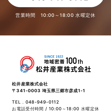
2023年4月
本店-ブログ
2023年3月
営業時間 10:00～18:00 水曜定休
東武スカイツリーライン
2023年2月
松伏店-ブログ
2023年1月
武蔵野線
2022年12月
注文住宅
2022年11月
注文住宅施工事例
2022年10月
物件検索
松井産業株式会社
〒341-0003 埼玉県三郷市彦成1-1
2022年9月
物件特集
TEL．
048-949-0112
2022年8月
竹ノ塚店-ブログ
お電話受付時間 / 10:00～18:00 水曜定休