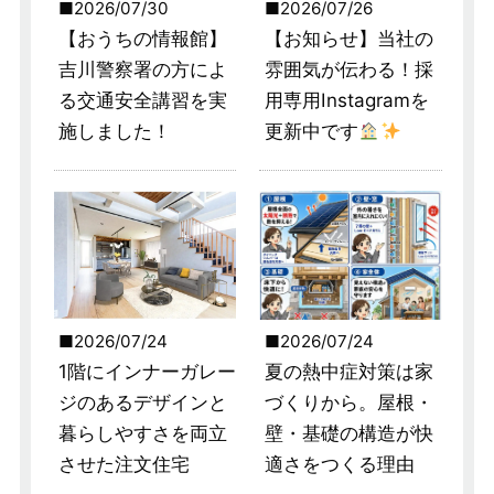
2026/07/30
2026/07/26
【おうちの情報館】
【お知らせ】当社の
吉川警察署の方によ
雰囲気が伝わる！採
る交通安全講習を実
用専用Instagramを
施しました！
更新中です
2026/07/24
2026/07/24
1階にインナーガレー
夏の熱中症対策は家
ジのあるデザインと
づくりから。屋根・
暮らしやすさを両立
壁・基礎の構造が快
させた注文住宅
適さをつくる理由