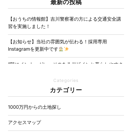
最新の投稿
【おうちの情報館】吉川警察署の方による交通安全講
習を実施しました！
【お知らせ】当社の雰囲気が伝わる！採用専用
Instagramを更新中です
1階にインナーガレージのあるデザインと暮らしやすさ
を両立させた注文住宅
Categories
夏の熱中症対策は家づくりから。屋根・壁・基礎の構
カテゴリー
造が快適さをつくる理由
1000万円からの土地探し
【埼玉県経営品質知事賞】大野知事へ受賞のご報告と
表敬訪問を行いました
アクセスマップ