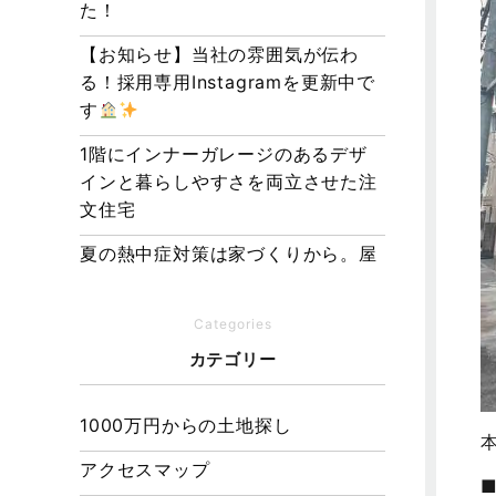
た！
【お知らせ】当社の雰囲気が伝わ
る！採用専用Instagramを更新中で
す
1階にインナーガレージのあるデザ
インと暮らしやすさを両立させた注
文住宅
夏の熱中症対策は家づくりから。屋
根・壁・基礎の構造が快適さをつく
る理由
Categories
【埼玉県経営品質知事賞】大野知事
カテゴリー
へ受賞のご報告と表敬訪問を行いま
した
1000万円からの土地探し
アクセスマップ