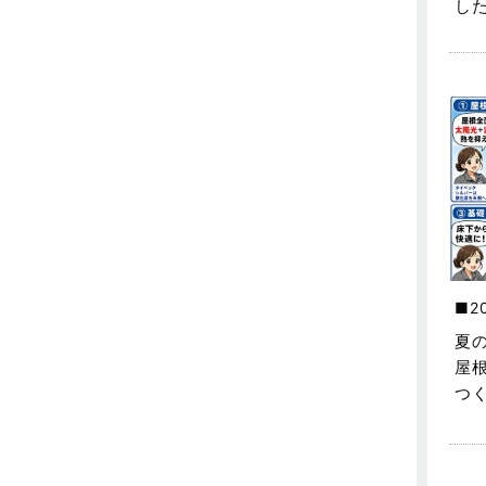
し
売買物件に関するよくある質問
2024年6月
太陽光発電活用事例
2024年5月
完成見学会
2024年4月
市民リフォームサービス
2024年3月
店舗・テナント施工事例
2024年2月
戸建賃貸住宅活用事例
2024年1月
採用情報
2023年12月
2
新着情報
2023年11月
夏
未分類
2023年10月
屋
つ
未分類
2023年9月
本店-ブログ
2023年8月