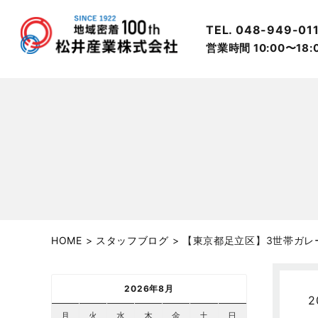
TEL. 048-949-01
営業時間 10:00〜18
HOME
>
スタッフブログ
>
【東京都足立区】3世帯ガレ
2026年8月
2
月
火
水
木
金
土
日