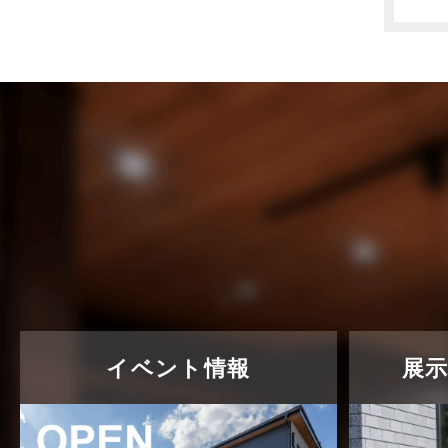
東武スカイツリーライン
2023年7月
松伏店-ブログ
2023年6月
武蔵野線
2023年5月
注文住宅
2023年4月
注文住宅施工事例
2023年3月
物件検索
2023年2月
物件特集
2023年1月
竹ノ塚店-ブログ
2022年12月
貸事務所活用事例
2022年11月
イベント情報
展
貸倉庫・その他
2022年10月
貸倉庫活用事例
2022年9月