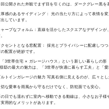
今回公開された外観でまず目を引くのは、ダークグレー黒を
重厚感のあるサイディング： 光の当たり方によって表情を
演出しています。
シャープなフォルム：直線を活かしたスクエアなデザインが
す。
アクセントとなる窓配置： 採光とプライバシーに配慮しつ
窓の配置が絶妙です。
■「3世帯住宅 × ガレージハウス」という新しい暮らしの形
Y様邸の最大の魅力は、「3世帯が快適に暮らす工夫」と「
ビルトインガレージの魅力 写真右側に見えるのが、広々と
大切な愛車を雨風から守るだけでなく、防犯面でも安心。
雨の日でも濡れずに室内へ移動できる動線は、小さなお子様
に実用的なメリットがあります。