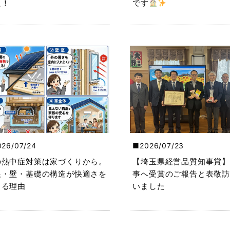
た！
です
026/07/24
2026/07/23
の熱中症対策は家づくりから。
【埼玉県経営品質知事賞】
根・壁・基礎の構造が快適さを
事へ受賞のご報告と表敬訪
くる理由
いました