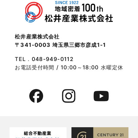
注文住宅
2022年11月
注文住宅施工事例
2022年10月
物件検索
松井産業株式会社
〒341-0003 埼玉県三郷市彦成1-1
2022年9月
物件特集
TEL．
048-949-0112
2022年8月
竹ノ塚店-ブログ
お電話受付時間 / 10:00～18:00 水曜定休
2022年7月
貸事務所活用事例
2022年6月
貸倉庫・その他
2022年5月
貸倉庫活用事例
2022年4月
貸店舗・貸事務所