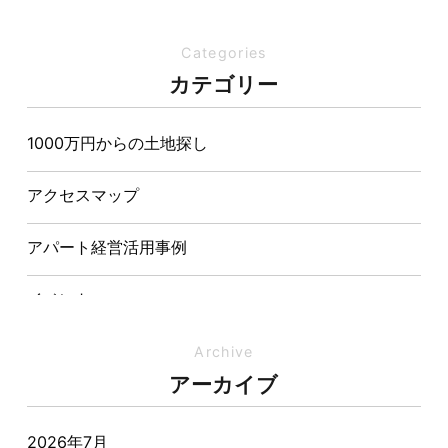
を両立させた注文住宅
Categories
夏の熱中症対策は家づくりから。屋根・壁・基礎の構
カテゴリー
造が快適さをつくる理由
1000万円からの土地探し
【埼玉県経営品質知事賞】大野知事へ受賞のご報告と
表敬訪問を行いました
アクセスマップ
アパート経営活用事例
イベント
イベント-ブログ
Archive
アーカイブ
オーナー様からの質問
2026年7月