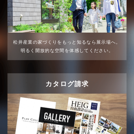
2025年1月
不動産の基礎知識に関するよくある質問
2024年12月
介護施設経営活用事例
2024年11月
松井産業の家づくりをもっと知るなら展示場へ。
企業誘致事例
明るく開放的な空間を体感してください。
2024年10月
住宅に関するよくある質問
2024年9月
吉川市
カタログ請求
2024年8月
吉川店-ブログ
2024年7月
商品情報
2024年6月
土地に関するよくある質問