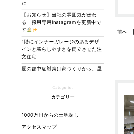
た！
【お知らせ】当社の雰囲気が伝わ
る！採用専用Instagramを更新中で
す
前へ
1階にインナーガレージのあるデザ
インと暮らしやすさを両立させた注
文住宅
夏の熱中症対策は家づくりから。屋
根・壁・基礎の構造が快適さをつく
る理由
Categories
【埼玉県経営品質知事賞】大野知事
カテゴリー
へ受賞のご報告と表敬訪問を行いま
した
1000万円からの土地探し
アクセスマップ