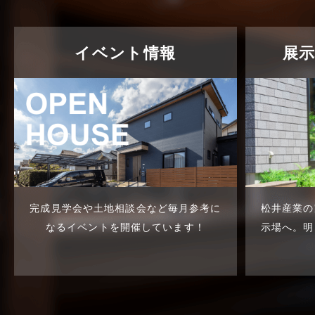
不動産の基礎知識に関するよくある
質問
2025年5月
介護施設経営活用事例
2025年4月
イベント情報
展
企業誘致事例
2025年3月
住宅に関するよくある質問
2025年2月
吉川市
2025年1月
吉川店-ブログ
2024年12月
商品情報
2024年11月
完成見学会や土地相談会など
毎月参考に
松井産業の
土地に関するよくある質問
2024年10月
なるイベントを開催しています！
示場へ。
明
土地活用事例
2024年9月
土地活用提案
2024年8月
売買物件
2024年7月