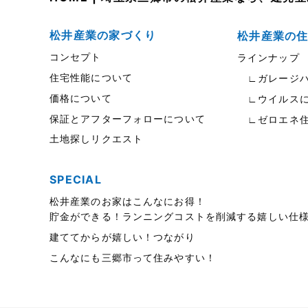
東武スカイツリーライン
2023年7月
松伏店-ブログ
2023年6月
松井産業の家づくり
松井産業の
コンセプト
ラインナップ
武蔵野線
2023年5月
住宅性能について
∟ガレージハ
注文住宅
2023年4月
価格について
∟ウイルスに
注文住宅施工事例
2023年3月
保証とアフターフォローについて
∟ゼロエネ
土地探しリクエスト
物件検索
2023年2月
物件特集
2023年1月
SPECIAL
竹ノ塚店-ブログ
2022年12月
松井産業のお家はこんなにお得！
貯金ができる！ランニングコストを削減する嬉しい仕
貸事務所活用事例
2022年11月
建ててからが嬉しい！つながり
貸倉庫・その他
2022年10月
こんなにも三郷市って住みやすい！
貸倉庫活用事例
2022年9月