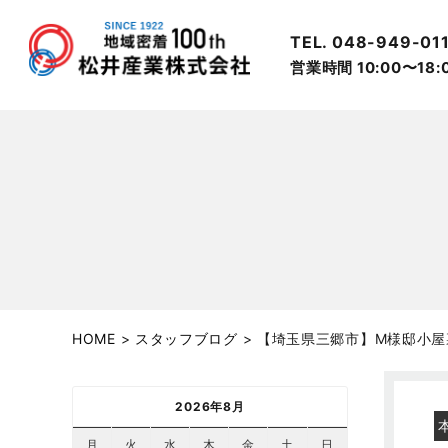
TEL. 048-949-01
営業時間 10:00〜18
HOME
>
スタッフブログ
>
【埼玉県三郷市】M様邸小屋
2026年8月
月
火
水
木
金
土
日