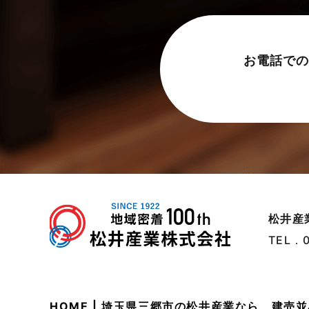
売買物件に関するよくある質問
2024年6月
太陽光発電活用事例
2024年5月
お電話での
完成見学会
2024年4月
市民リフォームサービス
2024年3月
店舗・テナント施工事例
2024年2月
戸建賃貸住宅活用事例
2024年1月
採用情報
2023年12月
新着情報
2023年11月
松井産
未分類
2023年10月
TEL．
未分類
2023年9月
本店-ブログ
2023年8月
HOME | 埼玉県三郷市の松井産業なら、建