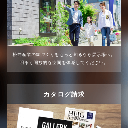
2025年2月
三郷駅前店-ブログ
2025年1月
不動産の基礎知識に関するよくある質問
2024年12月
介護施設経営活用事例
2024年11月
松井産業の家づくりをもっと知るなら展示場へ。
企業誘致事例
明るく開放的な空間を体感してください。
2024年10月
住宅に関するよくある質問
2024年9月
吉川市
カタログ請求
2024年8月
吉川店-ブログ
2024年7月
商品情報
2024年6月