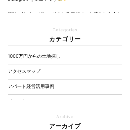
1階にインナーガレージのあるデザインと暮らしやすさ
を両立させた注文住宅
Categories
夏の熱中症対策は家づくりから。屋根・壁・基礎の構
カテゴリー
造が快適さをつくる理由
1000万円からの土地探し
【埼玉県経営品質知事賞】大野知事へ受賞のご報告と
表敬訪問を行いました
アクセスマップ
アパート経営活用事例
イベント
イベント-ブログ
Archive
アーカイブ