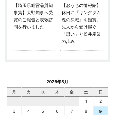
【埼玉県経営品質知
【おうちの情報館】
事賞】大野知事へ受
休日に『キングダム
賞のご報告と表敬訪
魂の決戦』を鑑賞。
問を行いました
先人から受け継ぐ
「思い」と松井産業
の歩み
2026年8月
月
火
水
木
金
土
日
1
2
3
4
5
6
7
8
9