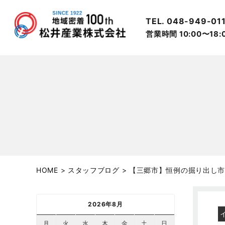
TEL. 048-949-01
営業時間 10:00〜18
HOME
>
スタッフブログ
>
【三郷市】恒例の掘り出し市&
2026年8月
月
火
水
木
金
土
日