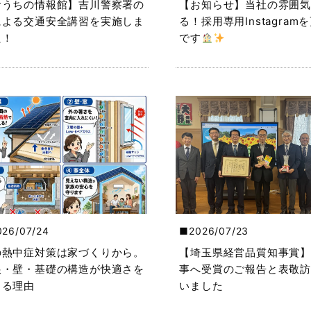
おうちの情報館】吉川警察署の
【お知らせ】当社の雰囲気
による交通安全講習を実施しま
る！採用専用Instagram
た！
です
026/07/24
2026/07/23
の熱中症対策は家づくりから。
【埼玉県経営品質知事賞】
根・壁・基礎の構造が快適さを
事へ受賞のご報告と表敬訪
くる理由
いました