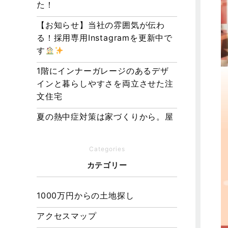
た！
【お知らせ】当社の雰囲気が伝わ
る！採用専用Instagramを更新中で
す
1階にインナーガレージのあるデザ
インと暮らしやすさを両立させた注
文住宅
夏の熱中症対策は家づくりから。屋
根・壁・基礎の構造が快適さをつく
る理由
Categories
【埼玉県経営品質知事賞】大野知事
カテゴリー
へ受賞のご報告と表敬訪問を行いま
した
1000万円からの土地探し
アクセスマップ