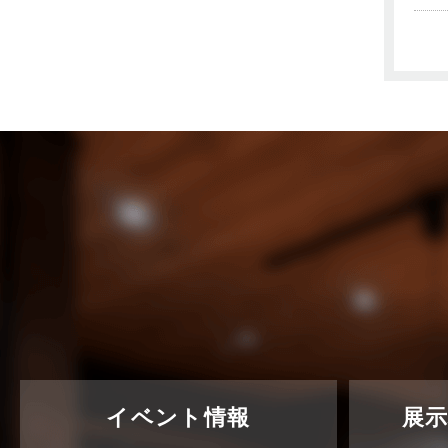
売買物件に関するよくある質問
2024年6月
太陽光発電活用事例
2024年5月
完成見学会
2024年4月
市民リフォームサービス
2024年3月
店舗・テナント施工事例
2024年2月
戸建賃貸住宅活用事例
2024年1月
採用情報
2023年12月
新着情報
2023年11月
未分類
2023年10月
未分類
2023年9月
イベント情報
展
本店-ブログ
2023年8月