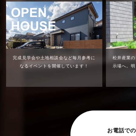
東武スカイツリーライン
2023年7月
松伏店-ブログ
2023年6月
武蔵野線
2023年5月
注文住宅
2023年4月
注文住宅施工事例
2023年3月
完成見学会や土地相談会など
毎月参考に
松井産業の
物件検索
2023年2月
なるイベントを開催しています！
示場へ。
明
物件特集
2023年1月
竹ノ塚店-ブログ
2022年12月
貸事務所活用事例
2022年11月
貸倉庫・その他
2022年10月
貸倉庫活用事例
2022年9月
お電話での