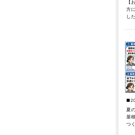
不動産の基礎知識に関するよくある
【
質問
2025年5月
方
し
介護施設経営活用事例
2025年4月
企業誘致事例
2025年3月
住宅に関するよくある質問
2025年2月
吉川市
2025年1月
吉川店-ブログ
2024年12月
商品情報
2024年11月
土地に関するよくある質問
2024年10月
2
土地活用事例
2024年9月
夏
土地活用提案
2024年8月
屋
つ
売買物件
2024年7月