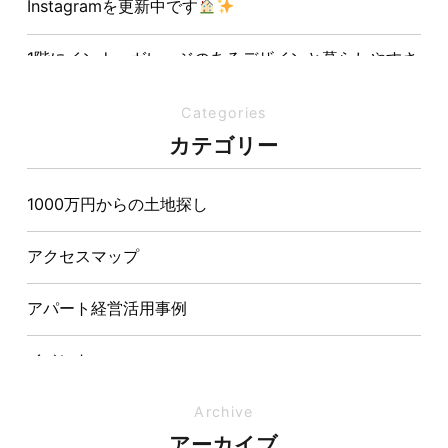
Instagramを更新中です
1階にインナーガレージのあるデザインと暮らしやすさ
を両立させた注文住宅
Categories
夏の熱中症対策は家づくりから。屋根・壁・基礎の構
カテゴリー
造が快適さをつくる理由
1000万円からの土地探し
【埼玉県経営品質知事賞】大野知事へ受賞のご報告と
表敬訪問を行いました
アクセスマップ
アパート経営活用事例
イベント
イベント-ブログ
Archive
アーカイブ