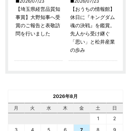
2026/07/23
2026/07/23
【埼玉県経営品質知
【おうちの情報館】
事賞】大野知事へ受
休日に『キングダム
賞のご報告と表敬訪
魂の決戦』を鑑賞。
問を行いました
先人から受け継ぐ
「思い」と松井産業
の歩み
2026年8月
月
火
水
木
金
土
日
1
2
3
4
5
6
8
9
7