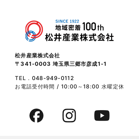
武蔵野線
2022年12月
注文住宅
2022年11月
注文住宅施工事例
2022年10月
物件検索
松井産業株式会社
〒341-0003 埼玉県三郷市彦成1-1
2022年9月
物件特集
TEL．
048-949-0112
2022年8月
竹ノ塚店-ブログ
お電話受付時間 / 10:00～18:00 水曜定休
2022年7月
貸事務所活用事例
2022年6月
貸倉庫・その他
2022年5月
貸倉庫活用事例