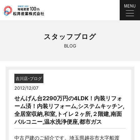
スタッフブログ
BLOG
吉川店-ブログ
2012/12/07
せんげん台2290万円の4LDK！内装リフォ
ーム済！内装リフォーム,システムキッチン,
全居室収納,和室,トイレ２ヶ所,２階建,南面
バルコニー,温水洗浄便座,都市ガス
中古戸建のご紹介です。埼玉県越谷市大字船渡