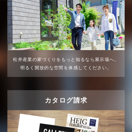
三郷市
2025年2月
三郷駅前店-ブログ
2025年1月
不動産の基礎知識に関するよくある質問
2024年12月
介護施設経営活用事例
2024年11月
松井産業の家づくりをもっと知るなら展示場へ。
企業誘致事例
明るく開放的な空間を体感してください。
2024年10月
住宅に関するよくある質問
2024年9月
吉川市
カタログ請求
2024年8月
吉川店-ブログ
2024年7月
商品情報