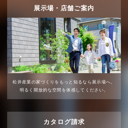
2025年4月
展示場・店舗ご案内
三郷中央駅店-ブログ
2025年3月
三郷市
2025年2月
三郷駅前店-ブログ
2025年1月
不動産の基礎知識に関するよくある質問
2024年12月
介護施設経営活用事例
2024年11月
松井産業の家づくりをもっと知るなら展示場へ。
企業誘致事例
明るく開放的な空間を体感してください。
2024年10月
住宅に関するよくある質問
2024年9月
吉川市
カタログ請求
2024年8月