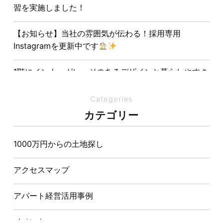
習を実施しました！
【お知らせ】当社の雰囲気が伝わる！採用専用
Instagramを更新中です
1階にインナーガレージのあるデザインと暮らしやすさ
を両立させた注文住宅
Categories
夏の熱中症対策は家づくりから。屋根・壁・基礎の構
カテゴリー
造が快適さをつくる理由
1000万円からの土地探し
【埼玉県経営品質知事賞】大野知事へ受賞のご報告と
表敬訪問を行いました
アクセスマップ
アパート経営活用事例
イベント