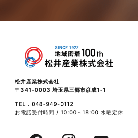
2023年2月
松伏店-ブログ
2023年1月
武蔵野線
2022年12月
注文住宅
2022年11月
注文住宅施工事例
2022年10月
物件検索
松井産業株式会社
〒341-0003 埼玉県三郷市彦成1-1
2022年9月
物件特集
TEL．
048-949-0112
2022年8月
竹ノ塚店-ブログ
お電話受付時間 / 10:00～18:00 水曜定休
2022年7月
貸事務所活用事例
2022年6月