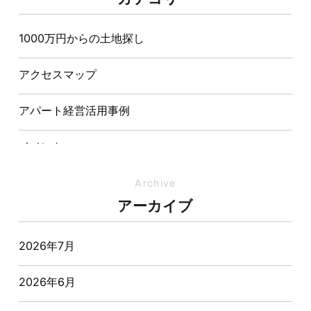
造が快適さをつくる理由
1000万円からの土地探し
【埼玉県経営品質知事賞】大野知事へ受賞のご報告と
表敬訪問を行いました
アクセスマップ
アパート経営活用事例
イベント
イベント-ブログ
Archive
アーカイブ
オーナー様からの質問
2026年7月
おすすめ物件
2026年6月
お客様インタビュー