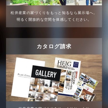
介護施設経営活用事例
2024年11月
松井産業の家づくりをもっと知るなら展示場へ。
企業誘致事例
明るく開放的な空間を体感してください。
2024年10月
住宅に関するよくある質問
2024年9月
吉川市
カタログ請求
2024年8月
吉川店-ブログ
2024年7月
商品情報
2024年6月
土地に関するよくある質問
2024年5月
土地活用事例
2024年4月
土地活用提案