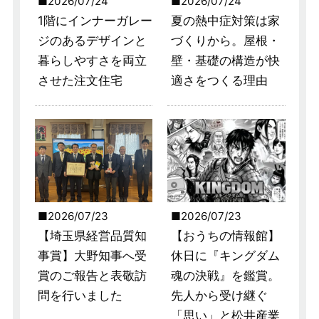
2026/07/24
2026/07/24
1階にインナーガレー
夏の熱中症対策は家
ジのあるデザインと
づくりから。屋根・
暮らしやすさを両立
壁・基礎の構造が快
させた注文住宅
適さをつくる理由
2026/07/23
2026/07/23
【埼玉県経営品質知
【おうちの情報館】
事賞】大野知事へ受
休日に『キングダム
賞のご報告と表敬訪
魂の決戦』を鑑賞。
問を行いました
先人から受け継ぐ
「思い」と松井産業