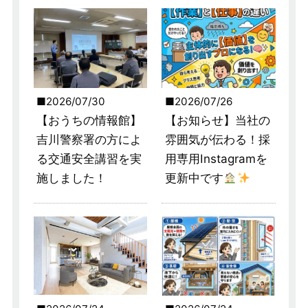
2026/07/30
2026/07/26
【おうちの情報館】
【お知らせ】当社の
吉川警察署の方によ
雰囲気が伝わる！採
る交通安全講習を実
用専用Instagramを
施しました！
更新中です