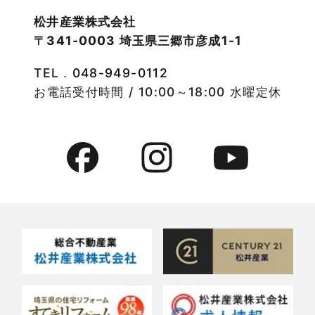
2022年10月
物件検索
松井産業株式会社
〒341-0003 埼玉県三郷市彦成1-1
2022年9月
物件特集
TEL．
048-949-0112
2022年8月
竹ノ塚店-ブログ
お電話受付時間 / 10:00～18:00 水曜定休
2022年7月
貸事務所活用事例
2022年6月
貸倉庫・その他
2022年5月
貸倉庫活用事例
2022年4月
貸店舗・貸事務所
2022年3月
貸店舗活用事例
2022年2月
賃貸物件