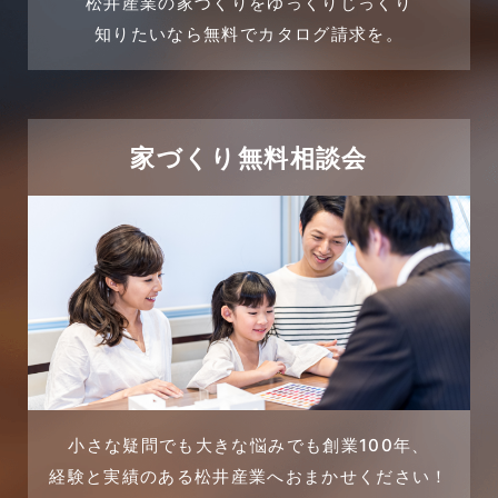
松井産業の家づくりをゆっくりじっくり
2024年3月
売買物件
知りたいなら無料でカタログ請求を。
2024年2月
売買物件に関するよくある質問
2024年1月
太陽光発電活用事例
家づくり無料相談会
2023年12月
完成見学会
2023年11月
市民リフォームサービス
2023年10月
店舗・テナント施工事例
2023年9月
戸建賃貸住宅活用事例
2023年8月
採用情報
小さな疑問でも大きな悩みでも創業100年、
経験と実績のある松井産業へおまかせください！
2023年7月
新着情報