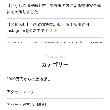
【おうちの情報館】吉川警察署の方による交通安全講
習を実施しました！
【お知らせ】当社の雰囲気が伝わる！採用専用
Instagramを更新中です
1階にインナーガレージのあるデザインと暮らしやすさ
を両立させた注文住宅
Categories
夏の熱中症対策は家づくりから。屋根・壁・基礎の構
カテゴリー
造が快適さをつくる理由
1000万円からの土地探し
【埼玉県経営品質知事賞】大野知事へ受賞のご報告と
表敬訪問を行いました
アクセスマップ
アパート経営活用事例