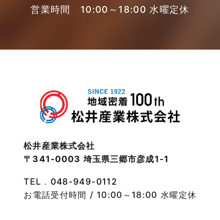
2023年3月
営業時間 10:00～18:00 水曜定休
東武スカイツリーライン
2023年2月
松伏店-ブログ
2023年1月
武蔵野線
2022年12月
注文住宅
2022年11月
注文住宅施工事例
2022年10月
物件検索
松井産業株式会社
〒341-0003 埼玉県三郷市彦成1-1
2022年9月
物件特集
TEL．
048-949-0112
2022年8月
竹ノ塚店-ブログ
お電話受付時間 / 10:00～18:00 水曜定休
2022年7月
貸事務所活用事例