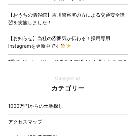
【おうちの情報館】吉川警察署の方による交通安全講
習を実施しました！
【お知らせ】当社の雰囲気が伝わる！採用専用
Instagramを更新中です
1階にインナーガレージのあるデザインと暮らしやすさ
を両立させた注文住宅
Categories
夏の熱中症対策は家づくりから。屋根・壁・基礎の構
カテゴリー
造が快適さをつくる理由
1000万円からの土地探し
【埼玉県経営品質知事賞】大野知事へ受賞のご報告と
表敬訪問を行いました
アクセスマップ