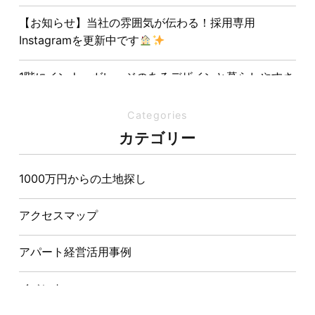
【お知らせ】当社の雰囲気が伝わる！採用専用
Instagramを更新中です
1階にインナーガレージのあるデザインと暮らしやすさ
を両立させた注文住宅
Categories
夏の熱中症対策は家づくりから。屋根・壁・基礎の構
カテゴリー
造が快適さをつくる理由
1000万円からの土地探し
【埼玉県経営品質知事賞】大野知事へ受賞のご報告と
表敬訪問を行いました
アクセスマップ
アパート経営活用事例
イベント