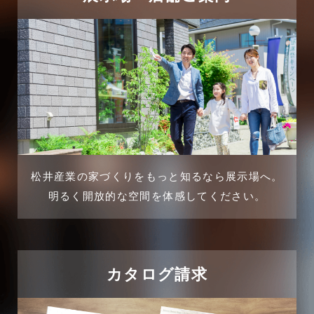
三郷中央駅店-ブログ
2025年3月
三郷市
2025年2月
三郷駅前店-ブログ
2025年1月
不動産の基礎知識に関するよくある質問
2024年12月
介護施設経営活用事例
2024年11月
松井産業の家づくりをもっと知るなら展示場へ。
企業誘致事例
明るく開放的な空間を体感してください。
2024年10月
住宅に関するよくある質問
2024年9月
吉川市
カタログ請求
2024年8月
吉川店-ブログ