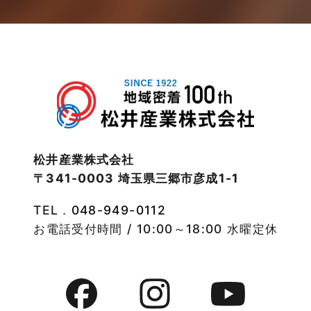
松伏店-ブログ
2023年1月
武蔵野線
2022年12月
注文住宅
2022年11月
注文住宅施工事例
2022年10月
物件検索
松井産業株式会社
〒341-0003 埼玉県三郷市彦成1-1
2022年9月
物件特集
TEL．
048-949-0112
2022年8月
竹ノ塚店-ブログ
お電話受付時間 / 10:00～18:00 水曜定休
2022年7月
貸事務所活用事例
2022年6月
貸倉庫・その他