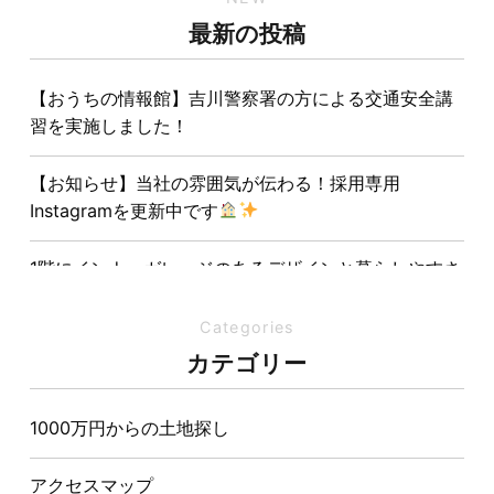
最新の投稿
【おうちの情報館】吉川警察署の方による交通安全講
習を実施しました！
【お知らせ】当社の雰囲気が伝わる！採用専用
Instagramを更新中です
1階にインナーガレージのあるデザインと暮らしやすさ
を両立させた注文住宅
Categories
夏の熱中症対策は家づくりから。屋根・壁・基礎の構
カテゴリー
造が快適さをつくる理由
1000万円からの土地探し
【埼玉県経営品質知事賞】大野知事へ受賞のご報告と
表敬訪問を行いました
アクセスマップ