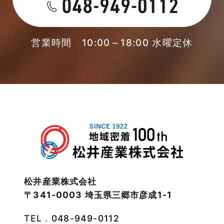
2023年4月
本店-ブログ
2023年3月
営業時間 10:00～18:00 水曜定休
東武スカイツリーライン
2023年2月
松伏店-ブログ
2023年1月
武蔵野線
2022年12月
注文住宅
2022年11月
注文住宅施工事例
2022年10月
物件検索
松井産業株式会社
〒341-0003 埼玉県三郷市彦成1-1
2022年9月
物件特集
TEL．
048-949-0112
2022年8月