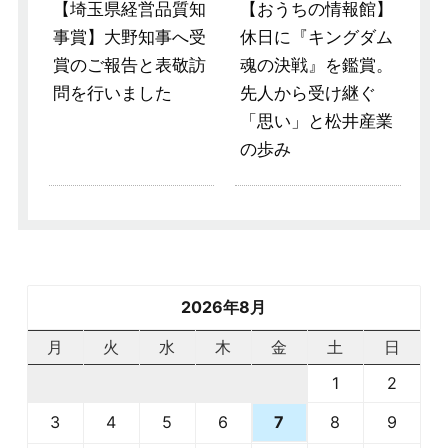
【埼玉県経営品質知
【おうちの情報館】
事賞】大野知事へ受
休日に『キングダム
賞のご報告と表敬訪
魂の決戦』を鑑賞。
問を行いました
先人から受け継ぐ
「思い」と松井産業
の歩み
2026年8月
月
火
水
木
金
土
日
1
2
3
4
5
6
8
9
7