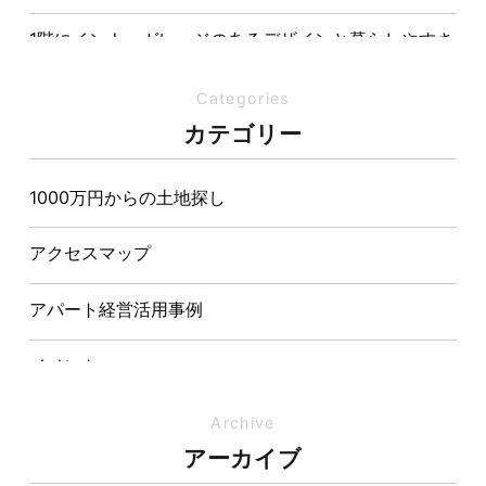
1階にインナーガレージのあるデザインと暮らしやすさ
を両立させた注文住宅
Categories
夏の熱中症対策は家づくりから。屋根・壁・基礎の構
カテゴリー
造が快適さをつくる理由
1000万円からの土地探し
【埼玉県経営品質知事賞】大野知事へ受賞のご報告と
表敬訪問を行いました
アクセスマップ
アパート経営活用事例
イベント
イベント-ブログ
Archive
アーカイブ
オーナー様からの質問