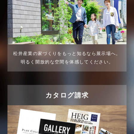
2025年2月
三郷駅前店-ブログ
2025年1月
不動産の基礎知識に関するよくある質問
2024年12月
介護施設経営活用事例
2024年11月
松井産業の家づくりをもっと知るなら展示場へ。
企業誘致事例
明るく開放的な空間を体感してください。
2024年10月
住宅に関するよくある質問
2024年9月
吉川市
カタログ請求
2024年8月
吉川店-ブログ
2024年7月
商品情報
2024年6月