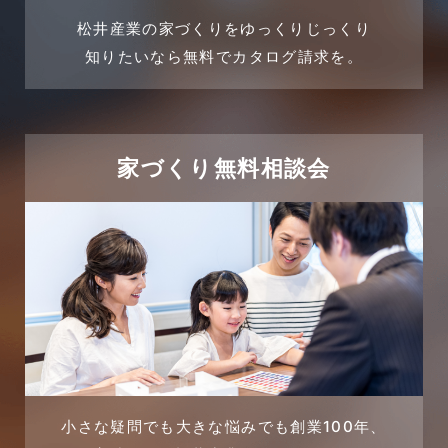
土地活用提案
松井産業の家づくりをゆっくりじっくり
2024年3月
売買物件
知りたいなら無料でカタログ請求を。
2024年2月
売買物件に関するよくある質問
2024年1月
太陽光発電活用事例
家づくり無料相談会
2023年12月
完成見学会
2023年11月
市民リフォームサービス
2023年10月
店舗・テナント施工事例
2023年9月
戸建賃貸住宅活用事例
2023年8月
採用情報
小さな疑問でも大きな悩みでも創業100年、