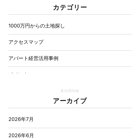
夏の熱中症対策は家づくりから。屋根・壁・基礎の構
カテゴリー
造が快適さをつくる理由
1000万円からの土地探し
【埼玉県経営品質知事賞】大野知事へ受賞のご報告と
表敬訪問を行いました
アクセスマップ
アパート経営活用事例
イベント
イベント-ブログ
Archive
アーカイブ
オーナー様からの質問
2026年7月
おすすめ物件
2026年6月
お客様インタビュー