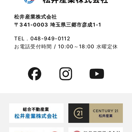
2022年10月
物件検索
松井産業株式会社
〒341-0003 埼玉県三郷市彦成1-1
2022年9月
物件特集
TEL．
048-949-0112
2022年8月
竹ノ塚店-ブログ
お電話受付時間 / 10:00～18:00 水曜定休
2022年7月
貸事務所活用事例
2022年6月
貸倉庫・その他
2022年5月
貸倉庫活用事例
2022年4月
貸店舗・貸事務所
2022年3月
貸店舗活用事例
2022年2月