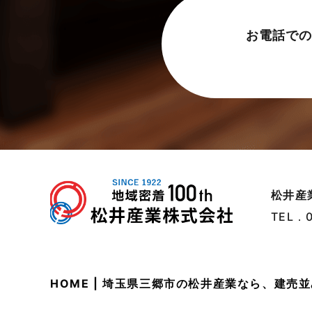
太陽光発電活用事例
2024年5月
お電話での
完成見学会
2024年4月
市民リフォームサービス
2024年3月
店舗・テナント施工事例
2024年2月
戸建賃貸住宅活用事例
2024年1月
採用情報
2023年12月
新着情報
2023年11月
松井産
未分類
2023年10月
TEL．
未分類
2023年9月
本店-ブログ
2023年8月
HOME | 埼玉県三郷市の松井産業なら、建
東武スカイツリーライン
2023年7月