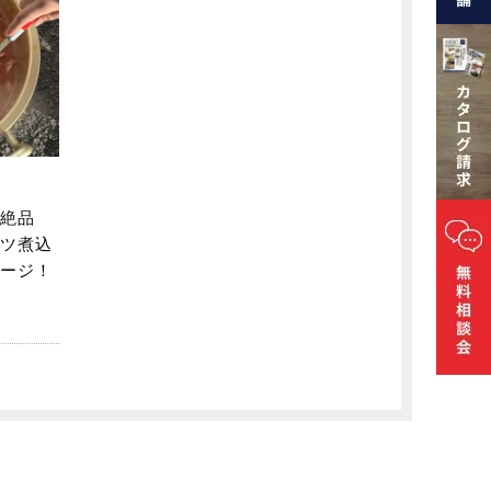
絶品
ツ煮込
ージ！