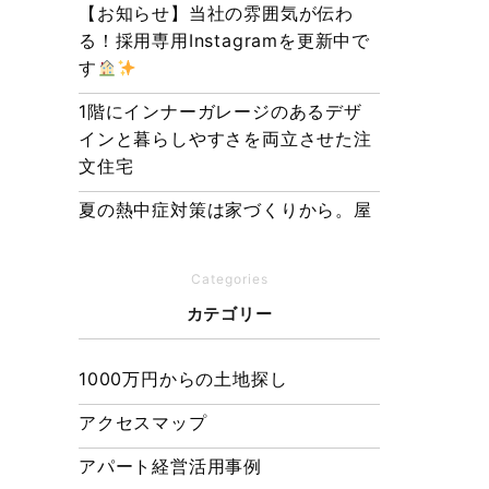
【お知らせ】当社の雰囲気が伝わ
る！採用専用Instagramを更新中で
す
1階にインナーガレージのあるデザ
インと暮らしやすさを両立させた注
文住宅
夏の熱中症対策は家づくりから。屋
根・壁・基礎の構造が快適さをつく
る理由
Categories
【埼玉県経営品質知事賞】大野知事
カテゴリー
へ受賞のご報告と表敬訪問を行いま
した
1000万円からの土地探し
アクセスマップ
アパート経営活用事例