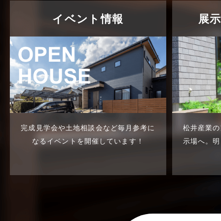
介護施設経営活用事例
2025年4月
イベント情報
展
企業誘致事例
2025年3月
住宅に関するよくある質問
2025年2月
吉川市
2025年1月
吉川店-ブログ
2024年12月
商品情報
2024年11月
完成見学会や土地相談会など
毎月参考に
松井産業の
土地に関するよくある質問
2024年10月
なるイベントを開催しています！
示場へ。
明
土地活用事例
2024年9月
土地活用提案
2024年8月
売買物件
2024年7月
売買物件に関するよくある質問
2024年6月