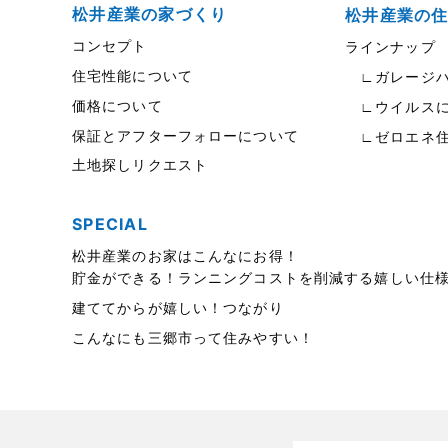
松伏店-ブログ
2023年6月
松井産業の家づくり
松井産業の
コンセプト
ラインナップ
武蔵野線
2023年5月
住宅性能について
∟ガレージハ
注文住宅
2023年4月
価格について
∟ウイルスに
注文住宅施工事例
2023年3月
保証とアフターフォローについて
∟ゼロエネ
土地探しリクエスト
物件検索
2023年2月
物件特集
2023年1月
SPECIAL
竹ノ塚店-ブログ
2022年12月
松井産業のお家はこんなにお得！
貯金ができる！ランニングコストを削減する嬉しい仕
貸事務所活用事例
2022年11月
建ててからが嬉しい！つながり
貸倉庫・その他
2022年10月
こんなにも三郷市って住みやすい！
貸倉庫活用事例
2022年9月
貸店舗・貸事務所
2022年8月