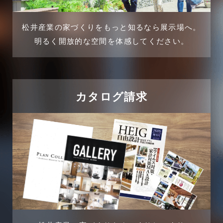
介護施設経営活用事例
2024年11月
松井産業の家づくりをもっと知るなら展示場へ。
企業誘致事例
明るく開放的な空間を体感してください。
2024年10月
住宅に関するよくある質問
2024年9月
吉川市
カタログ請求
2024年8月
吉川店-ブログ
2024年7月
商品情報
2024年6月
土地に関するよくある質問
2024年5月
土地活用事例
2024年4月
土地活用提案