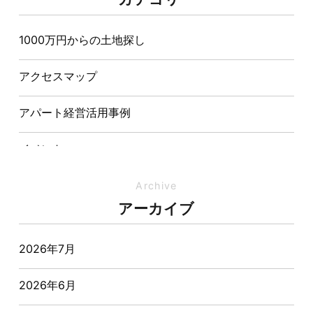
造が快適さをつくる理由
1000万円からの土地探し
【埼玉県経営品質知事賞】大野知事へ受賞のご報告と
表敬訪問を行いました
アクセスマップ
アパート経営活用事例
イベント
イベント-ブログ
Archive
アーカイブ
オーナー様からの質問
2026年7月
おすすめ物件
2026年6月
お客様インタビュー