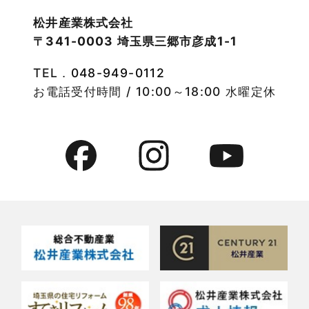
2022年10月
物件検索
松井産業株式会社
〒341-0003 埼玉県三郷市彦成1-1
2022年9月
物件特集
TEL．
048-949-0112
2022年8月
竹ノ塚店-ブログ
お電話受付時間 / 10:00～18:00 水曜定休
2022年7月
貸事務所活用事例
2022年6月
貸倉庫・その他
2022年5月
貸倉庫活用事例
2022年4月
貸店舗・貸事務所
2022年3月
貸店舗活用事例
2022年2月
賃貸物件