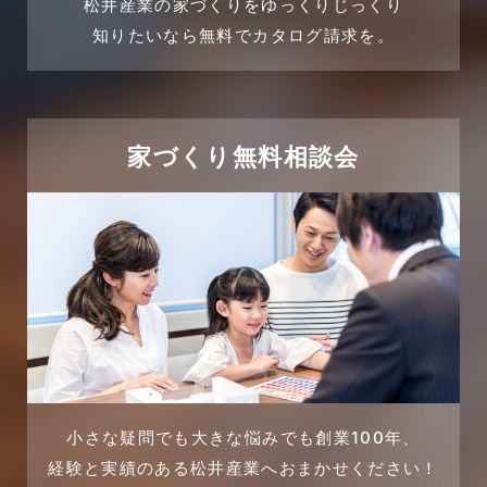
松井産業の家づくりをゆっくりじっくり
2024年3月
売買物件
知りたいなら無料でカタログ請求を。
2024年2月
売買物件に関するよくある質問
2024年1月
太陽光発電活用事例
家づくり無料相談会
2023年12月
完成見学会
2023年11月
市民リフォームサービス
2023年10月
店舗・テナント施工事例
2023年9月
戸建賃貸住宅活用事例
2023年8月
採用情報
小さな疑問でも大きな悩みでも創業100年、
経験と実績のある松井産業へおまかせください！
2023年7月
新着情報