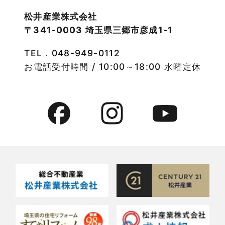
2022年10月
物件検索
松井産業株式会社
〒341-0003 埼玉県三郷市彦成1-1
2022年9月
物件特集
TEL．
048-949-0112
2022年8月
竹ノ塚店-ブログ
お電話受付時間 / 10:00～18:00 水曜定休
2022年7月
貸事務所活用事例
2022年6月
貸倉庫・その他
2022年5月
貸倉庫活用事例
2022年4月
貸店舗・貸事務所
2022年3月
貸店舗活用事例
2022年2月
賃貸物件