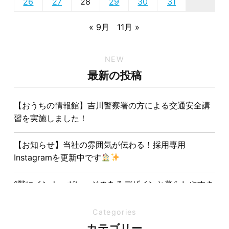
26
27
28
29
30
31
« 9月
11月 »
NEW
最新の投稿
【おうちの情報館】吉川警察署の方による交通安全講
習を実施しました！
【お知らせ】当社の雰囲気が伝わる！採用専用
Instagramを更新中です
1階にインナーガレージのあるデザインと暮らしやすさ
を両立させた注文住宅
Categories
夏の熱中症対策は家づくりから。屋根・壁・基礎の構
カテゴリー