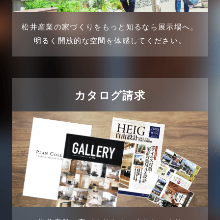
介護施設経営活用事例
2024年11月
松井産業の家づくりをもっと知るなら展示場へ。
企業誘致事例
明るく開放的な空間を体感してください。
2024年10月
住宅に関するよくある質問
2024年9月
吉川市
カタログ請求
2024年8月
吉川店-ブログ
2024年7月
商品情報
2024年6月
土地に関するよくある質問
2024年5月
土地活用事例
2024年4月
土地活用提案