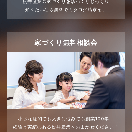
松井産業の家づくりをゆっくりじっくり
2024年3月
売買物件
知りたいなら無料でカタログ請求を。
2024年2月
売買物件に関するよくある質問
2024年1月
太陽光発電活用事例
家づくり無料相談会
2023年12月
完成見学会
2023年11月
市民リフォームサービス
2023年10月
店舗・テナント施工事例
2023年9月
戸建賃貸住宅活用事例
2023年8月
採用情報
小さな疑問でも大きな悩みでも創業100年、
経験と実績のある松井産業へおまかせください！
2023年7月
新着情報