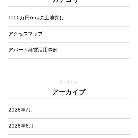
造が快適さをつくる理由
1000万円からの土地探し
【埼玉県経営品質知事賞】大野知事へ受賞のご報告と
表敬訪問を行いました
アクセスマップ
アパート経営活用事例
イベント
イベント-ブログ
Archive
アーカイブ
オーナー様からの質問
2026年7月
おすすめ物件
2026年6月
お客様インタビュー