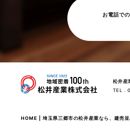
太陽光発電活用事例
2024年5月
お電話での
完成見学会
2024年4月
市民リフォームサービス
2024年3月
店舗・テナント施工事例
2024年2月
戸建賃貸住宅活用事例
2024年1月
採用情報
2023年12月
新着情報
2023年11月
松井産
未分類
2023年10月
TEL．
未分類
2023年9月
本店-ブログ
2023年8月
HOME | 埼玉県三郷市の松井産業なら、建
東武スカイツリーライン
2023年7月