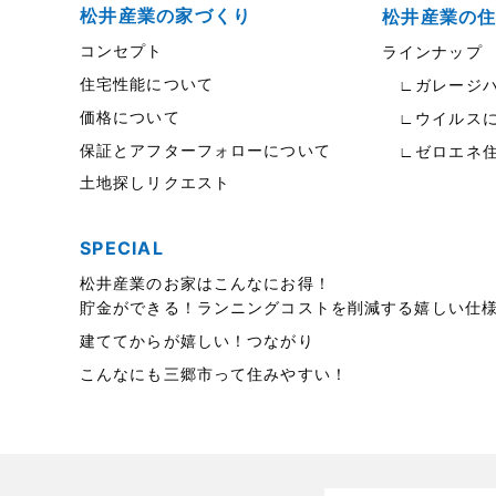
松伏店-ブログ
2023年6月
松井産業の家づくり
松井産業の
コンセプト
ラインナップ
武蔵野線
2023年5月
住宅性能について
∟ガレージハ
注文住宅
2023年4月
価格について
∟ウイルスに
注文住宅施工事例
2023年3月
保証とアフターフォローについて
∟ゼロエネ
土地探しリクエスト
物件検索
2023年2月
物件特集
2023年1月
SPECIAL
竹ノ塚店-ブログ
2022年12月
松井産業のお家はこんなにお得！
貯金ができる！ランニングコストを削減する嬉しい仕
貸事務所活用事例
2022年11月
建ててからが嬉しい！つながり
貸倉庫・その他
2022年10月
こんなにも三郷市って住みやすい！
貸倉庫活用事例
2022年9月
貸店舗・貸事務所
2022年8月