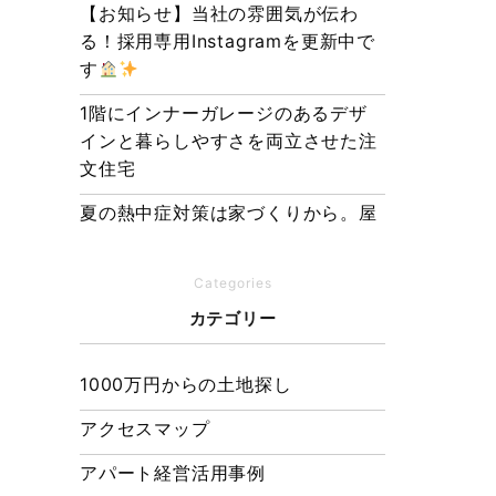
【お知らせ】当社の雰囲気が伝わ
る！採用専用Instagramを更新中で
す
1階にインナーガレージのあるデザ
インと暮らしやすさを両立させた注
文住宅
夏の熱中症対策は家づくりから。屋
根・壁・基礎の構造が快適さをつく
る理由
Categories
【埼玉県経営品質知事賞】大野知事
カテゴリー
へ受賞のご報告と表敬訪問を行いま
した
1000万円からの土地探し
アクセスマップ
アパート経営活用事例