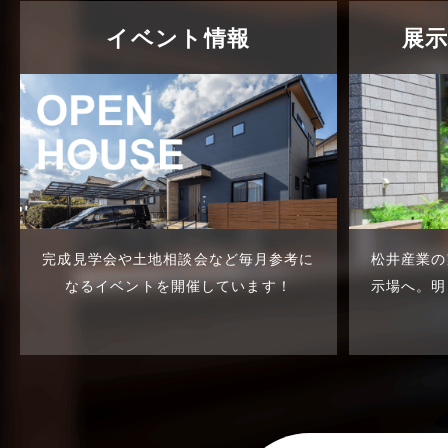
介護施設経営活用事例
2025年4月
イベント情報
展
企業誘致事例
2025年3月
住宅に関するよくある質問
2025年2月
吉川市
2025年1月
吉川店-ブログ
2024年12月
商品情報
2024年11月
完成見学会や土地相談会など
毎月参考に
松井産業の
土地に関するよくある質問
2024年10月
なるイベントを開催しています！
示場へ。
明
土地活用事例
2024年9月
土地活用提案
2024年8月
売買物件
2024年7月
売買物件に関するよくある質問
2024年6月