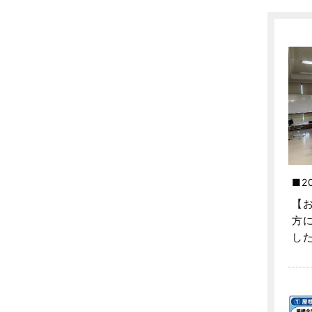
東武スカイツリーライン
2023年7月
松伏店-ブログ
2023年6月
武蔵野線
2023年5月
注文住宅
2023年4月
注文住宅施工事例
2023年3月
物件検索
2023年2月
物件特集
2023年1月
2
竹ノ塚店-ブログ
2022年12月
【
方
貸事務所活用事例
2022年11月
し
貸倉庫・その他
2022年10月
貸倉庫活用事例
2022年9月