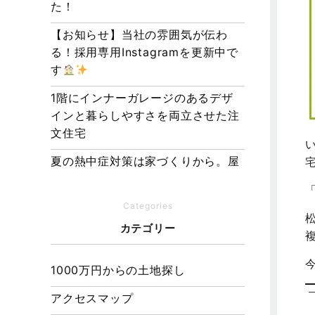
た！
【お知らせ】当社の雰囲気が伝わ
る！採用専用Instagramを更新中で
す
1階にインナーガレージのあるデザ
インと暮らしやすさを両立させた注
文住宅
夏の熱中症対策は家づくりから。屋
根・壁・基礎の構造が快適さをつく
る理由
Categories
【埼玉県経営品質知事賞】大野知事
カテゴリー
へ受賞のご報告と表敬訪問を行いま
した
1000万円からの土地探し
アクセスマップ