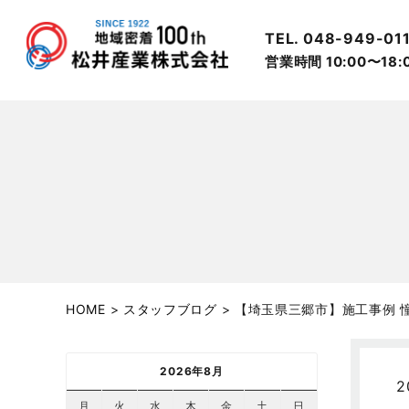
TEL. 048-949-01
営業時間 10:00〜18
HOME
>
スタッフブログ
>
【埼玉県三郷市】施工事例 
2026年8月
2
月
火
水
木
金
土
日