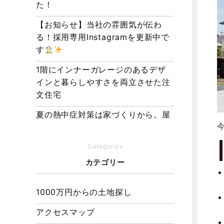
た！
【お知らせ】当社の雰囲気が伝わ
る！採用専用Instagramを更新中で
す
1階にインナーガレージのあるデザ
インと暮らしやすさを両立させた注
文住宅
夏の熱中症対策は家づくりから。屋
根・壁・基礎の構造が快適さをつく
る理由
Categories
【埼玉県経営品質知事賞】大野知事
カテゴリー
へ受賞のご報告と表敬訪問を行いま
した
1000万円からの土地探し
アクセスマップ