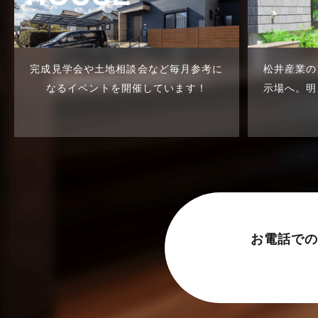
東武スカイツリーライン
2023年7月
松伏店-ブログ
2023年6月
武蔵野線
2023年5月
完成見学会や土地相談会など
毎月参考に
松井産業の
なるイベントを開催しています！
示場へ。
明
注文住宅
2023年4月
注文住宅施工事例
2023年3月
物件検索
2023年2月
物件特集
2023年1月
竹ノ塚店-ブログ
2022年12月
貸事務所活用事例
2022年11月
お電話での
貸倉庫・その他
2022年10月
貸倉庫活用事例
2022年9月