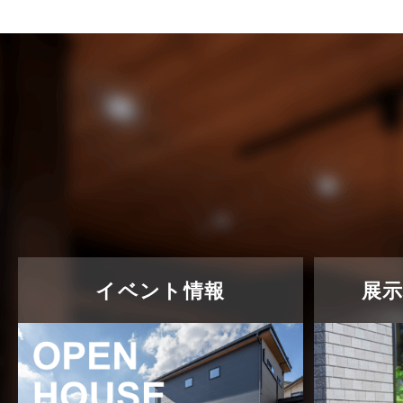
売買物件に関するよくある質問
2024年6月
太陽光発電活用事例
2024年5月
完成見学会
2024年4月
市民リフォームサービス
2024年3月
店舗・テナント施工事例
2024年2月
戸建賃貸住宅活用事例
2024年1月
採用情報
2023年12月
新着情報
2023年11月
イベント情報
展
未分類
2023年10月
未分類
2023年9月
本店-ブログ
2023年8月