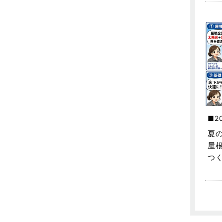
不動産の基礎知識に関するよくある
質問
2025年5月
介護施設経営活用事例
2025年4月
企業誘致事例
2025年3月
住宅に関するよくある質問
2025年2月
吉川市
2025年1月
吉川店-ブログ
2024年12月
2
商品情報
2024年11月
夏
屋
土地に関するよくある質問
2024年10月
つ
土地活用事例
2024年9月
土地活用提案
2024年8月
売買物件
2024年7月