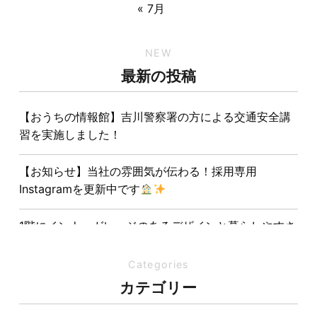
« 7月
NEW
最新の投稿
【おうちの情報館】吉川警察署の方による交通安全講
習を実施しました！
【お知らせ】当社の雰囲気が伝わる！採用専用
Instagramを更新中です
1階にインナーガレージのあるデザインと暮らしやすさ
を両立させた注文住宅
Categories
夏の熱中症対策は家づくりから。屋根・壁・基礎の構
カテゴリー
造が快適さをつくる理由