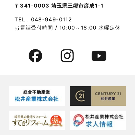
〒341-0003 埼玉県三郷市彦成1-1
2022年9月
物件特集
TEL．
048-949-0112
2022年8月
竹ノ塚店-ブログ
お電話受付時間 / 10:00～18:00 水曜定休
2022年7月
貸事務所活用事例
2022年6月
貸倉庫・その他
2022年5月
貸倉庫活用事例
2022年4月
貸店舗・貸事務所
2022年3月
貸店舗活用事例
2022年2月
賃貸物件
2022年1月
賃貸物件に関するよくある質問