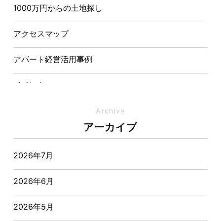
1000万円からの土地探し
【埼玉県経営品質知事賞】大野知事へ受賞のご報告と
表敬訪問を行いました
アクセスマップ
アパート経営活用事例
イベント
イベント-ブログ
Archive
アーカイブ
オーナー様からの質問
2026年7月
おすすめ物件
2026年6月
お客様インタビュー
2026年5月
お客様の声