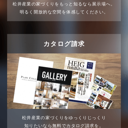
2024年11月
松井産業の家づくりをもっと知るなら展示場へ。
企業誘致事例
明るく開放的な空間を体感してください。
2024年10月
住宅に関するよくある質問
2024年9月
吉川市
カタログ請求
2024年8月
吉川店-ブログ
2024年7月
商品情報
2024年6月
土地に関するよくある質問
2024年5月
土地活用事例
2024年4月
土地活用提案
松井産業の家づくりをゆっくりじっくり
2024年3月
売買物件
知りたいなら無料でカタログ請求を。