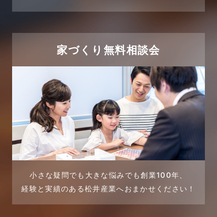
2024年2月
売買物件に関するよくある質問
2024年1月
太陽光発電活用事例
家づくり無料相談会
2023年12月
完成見学会
2023年11月
市民リフォームサービス
2023年10月
店舗・テナント施工事例
2023年9月
戸建賃貸住宅活用事例
2023年8月
採用情報
小さな疑問でも大きな悩みでも創業100年、
経験と実績のある松井産業へおまかせください！
2023年7月
新着情報
2023年6月