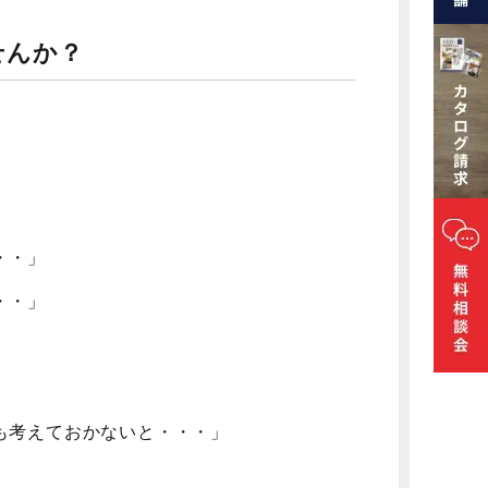
せんか？
・・」
・・」
も考えておかないと・・・」
。