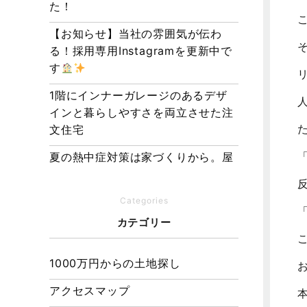
た！
【お知らせ】当社の雰囲気が伝わ
る！採用専用Instagramを更新中で
す
1階にインナーガレージのあるデザ
インと暮らしやすさを両立させた注
文住宅
夏の熱中症対策は家づくりから。屋
根・壁・基礎の構造が快適さをつく
る理由
Categories
【埼玉県経営品質知事賞】大野知事
カテゴリー
へ受賞のご報告と表敬訪問を行いま
した
1000万円からの土地探し
アクセスマップ