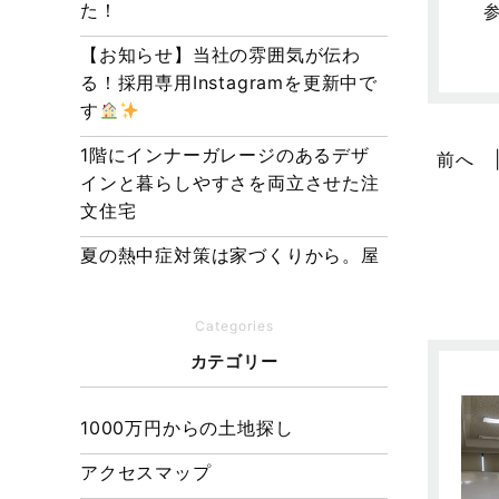
た！
参
【お知らせ】当社の雰囲気が伝わ
る！採用専用Instagramを更新中で
す
1階にインナーガレージのあるデザ
前へ
インと暮らしやすさを両立させた注
文住宅
夏の熱中症対策は家づくりから。屋
根・壁・基礎の構造が快適さをつく
る理由
Categories
【埼玉県経営品質知事賞】大野知事
カテゴリー
へ受賞のご報告と表敬訪問を行いま
した
1000万円からの土地探し
アクセスマップ