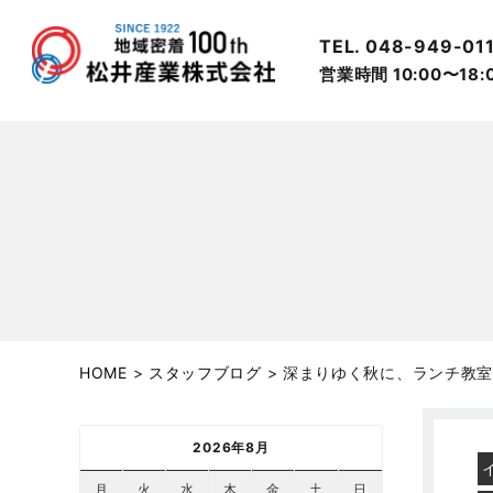
TEL. 048-949-01
営業時間 10:00〜18
HOME
>
スタッフブログ
>
深まりゆく秋に、ランチ教
2026年8月
月
火
水
木
金
土
日