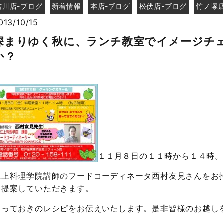
吉川店-ブログ
新着情報
本店-ブログ
松伏店-ブログ
竹ノ塚
013/10/15
深まりゆく秋に、ランチ教室でイメージチ
か？
１１月８日の１１時から１４時。
江上料理学院講師のフードコーディネータ西村友見さんをお
を提案していただきます。
とっておきのレシピをお伝えいたします。是非皆様のお越し