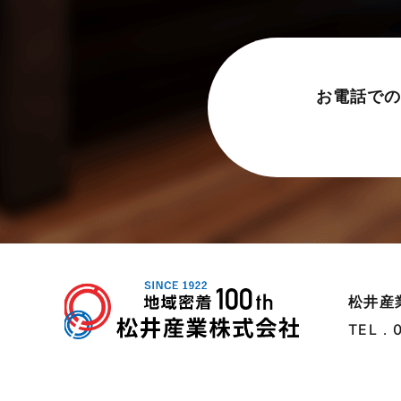
売買物件に関するよくある質問
2024年6月
太陽光発電活用事例
2024年5月
完成見学会
2024年4月
お電話での
市民リフォームサービス
2024年3月
店舗・テナント施工事例
2024年2月
戸建賃貸住宅活用事例
2024年1月
採用情報
2023年12月
新着情報
2023年11月
未分類
2023年10月
松井産
TEL．
未分類
2023年9月
本店-ブログ
2023年8月