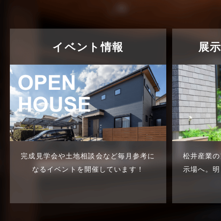
不動産の基礎知識に関するよくある
質問
2025年5月
介護施設経営活用事例
2025年4月
イベント情報
展
企業誘致事例
2025年3月
住宅に関するよくある質問
2025年2月
吉川市
2025年1月
吉川店-ブログ
2024年12月
商品情報
2024年11月
土地に関するよくある質問
2024年10月
完成見学会や土地相談会など
毎月参考に
松井産業の
なるイベントを開催しています！
示場へ。
明
土地活用事例
2024年9月
土地活用提案
2024年8月
売買物件
2024年7月