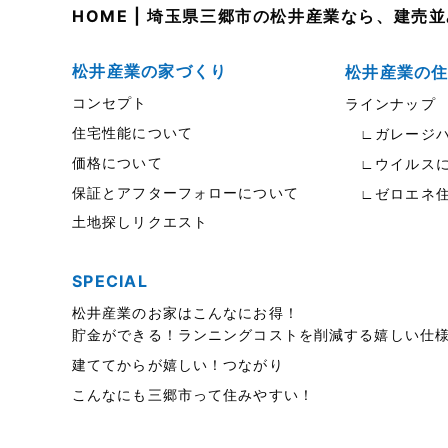
東武スカイツリーライン
2023年7月
HOME | 埼玉県三郷市の松井産業なら、建
松伏店-ブログ
2023年6月
松井産業の家づくり
松井産業の
武蔵野線
2023年5月
コンセプト
ラインナップ
注文住宅
2023年4月
住宅性能について
∟ガレージハ
価格について
∟ウイルスに
注文住宅施工事例
2023年3月
保証とアフターフォローについて
∟ゼロエネ
物件検索
2023年2月
土地探しリクエスト
物件特集
2023年1月
SPECIAL
竹ノ塚店-ブログ
2022年12月
松井産業のお家はこんなにお得！
貸事務所活用事例
2022年11月
貯金ができる！ランニングコストを削減する嬉しい仕
建ててからが嬉しい！つながり
貸倉庫・その他
2022年10月
こんなにも三郷市って住みやすい！
貸倉庫活用事例
2022年9月