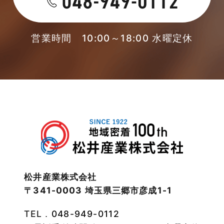
2023年4月
本店-ブログ
2023年3月
営業時間 10:00～18:00 水曜定休
東武スカイツリーライン
2023年2月
松伏店-ブログ
2023年1月
武蔵野線
2022年12月
注文住宅
2022年11月
注文住宅施工事例
2022年10月
物件検索
松井産業株式会社
〒341-0003 埼玉県三郷市彦成1-1
2022年9月
物件特集
TEL．
048-949-0112
2022年8月
竹ノ塚店-ブログ