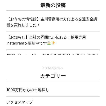
最新の投稿
【おうちの情報館】吉川警察署の方による交通安全講
習を実施しました！
【お知らせ】当社の雰囲気が伝わる！採用専用
Instagramを更新中です
1階にインナーガレージのあるデザインと暮らしやすさ
を両立させた注文住宅
Categories
夏の熱中症対策は家づくりから。屋根・壁・基礎の構
カテゴリー
造が快適さをつくる理由
1000万円からの土地探し
【埼玉県経営品質知事賞】大野知事へ受賞のご報告と
表敬訪問を行いました
アクセスマップ