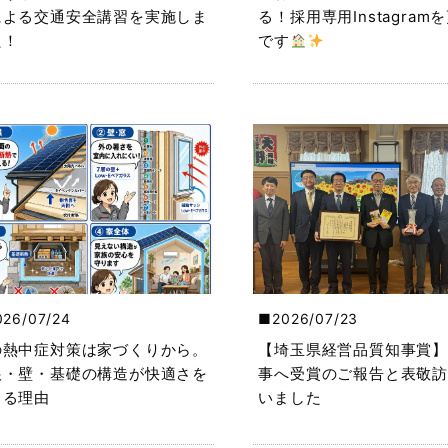
による交通安全講習を実施しま
る！採用専用Instagram
た！
です
026/07/24
2026/07/23
の熱中症対策は家づくりから。
【埼玉県経営品質知事賞】
根・壁・基礎の構造が快適さを
事へ受賞のご報告と表敬訪
くる理由
いました