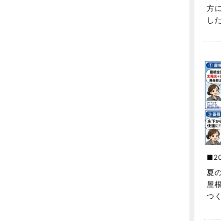
売買物件に関するよくある質問
2024年6月
方
し
太陽光発電活用事例
2024年5月
完成見学会
2024年4月
市民リフォームサービス
2024年3月
店舗・テナント施工事例
2024年2月
戸建賃貸住宅活用事例
2024年1月
採用情報
2023年12月
新着情報
2023年11月
2
未分類
2023年10月
夏
屋
未分類
2023年9月
つ
本店-ブログ
2023年8月