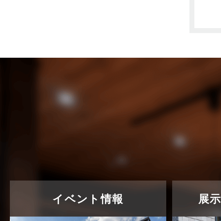
東武スカイツリーライン
2023年7月
松伏店-ブログ
2023年6月
武蔵野線
2023年5月
注文住宅
2023年4月
注文住宅施工事例
2023年3月
物件検索
2023年2月
物件特集
2023年1月
竹ノ塚店-ブログ
2022年12月
貸事務所活用事例
2022年11月
貸倉庫・その他
2022年10月
イベント情報
展
貸倉庫活用事例
2022年9月