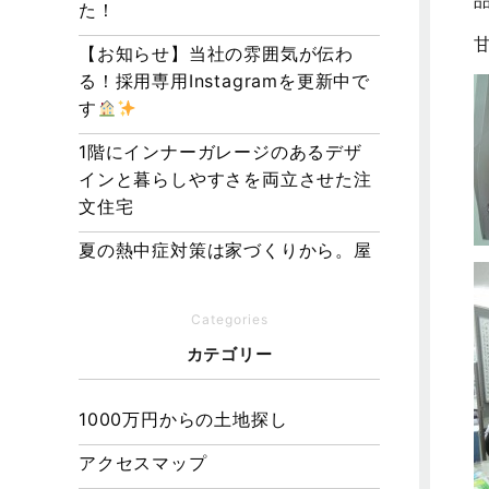
た！
【お知らせ】当社の雰囲気が伝わ
る！採用専用Instagramを更新中で
す
1階にインナーガレージのあるデザ
インと暮らしやすさを両立させた注
文住宅
夏の熱中症対策は家づくりから。屋
根・壁・基礎の構造が快適さをつく
る理由
Categories
【埼玉県経営品質知事賞】大野知事
カテゴリー
へ受賞のご報告と表敬訪問を行いま
した
1000万円からの土地探し
アクセスマップ