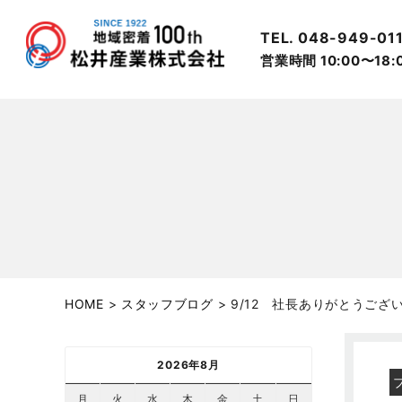
TEL. 048-949-01
営業時間 10:00〜18
HOME
>
スタッフブログ
>
9/12 社長ありがとうござ
2026年8月
月
火
水
木
金
土
日