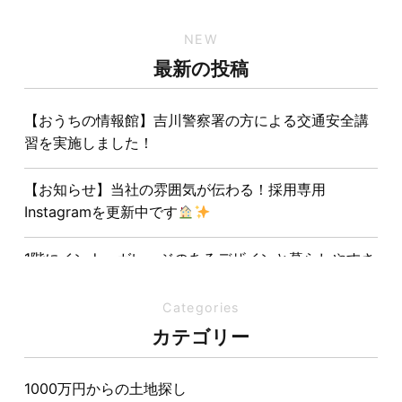
NEW
最新の投稿
【おうちの情報館】吉川警察署の方による交通安全講
習を実施しました！
【お知らせ】当社の雰囲気が伝わる！採用専用
Instagramを更新中です
1階にインナーガレージのあるデザインと暮らしやすさ
を両立させた注文住宅
Categories
夏の熱中症対策は家づくりから。屋根・壁・基礎の構
カテゴリー
造が快適さをつくる理由
1000万円からの土地探し
【埼玉県経営品質知事賞】大野知事へ受賞のご報告と