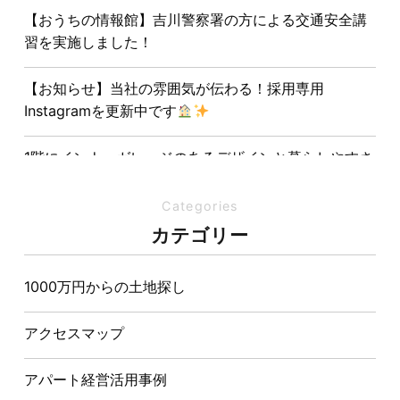
【おうちの情報館】吉川警察署の方による交通安全講
習を実施しました！
【お知らせ】当社の雰囲気が伝わる！採用専用
Instagramを更新中です
1階にインナーガレージのあるデザインと暮らしやすさ
を両立させた注文住宅
Categories
夏の熱中症対策は家づくりから。屋根・壁・基礎の構
カテゴリー
造が快適さをつくる理由
1000万円からの土地探し
【埼玉県経営品質知事賞】大野知事へ受賞のご報告と
表敬訪問を行いました
アクセスマップ
アパート経営活用事例