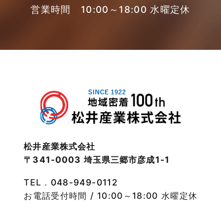
2023年3月
営業時間 10:00～18:00 水曜定休
東武スカイツリーライン
2023年2月
松伏店-ブログ
2023年1月
武蔵野線
2022年12月
注文住宅
2022年11月
注文住宅施工事例
2022年10月
物件検索
松井産業株式会社
〒341-0003 埼玉県三郷市彦成1-1
2022年9月
物件特集
TEL．
048-949-0112
2022年8月
竹ノ塚店-ブログ
お電話受付時間 / 10:00～18:00 水曜定休
2022年7月
貸事務所活用事例