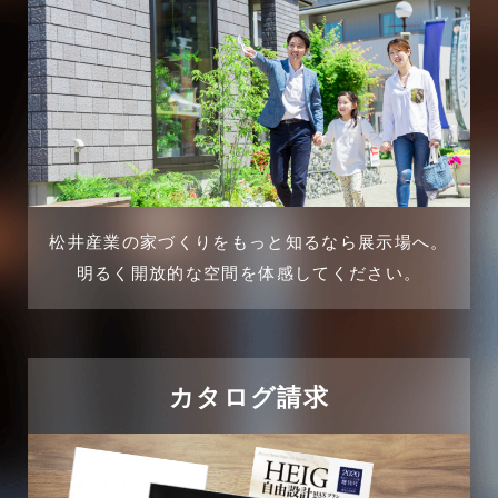
2025年3月
三郷市
2025年2月
三郷駅前店-ブログ
2025年1月
不動産の基礎知識に関するよくある質問
2024年12月
介護施設経営活用事例
2024年11月
松井産業の家づくりをもっと知るなら展示場へ。
企業誘致事例
明るく開放的な空間を体感してください。
2024年10月
住宅に関するよくある質問
2024年9月
吉川市
カタログ請求
2024年8月
吉川店-ブログ
2024年7月
商品情報