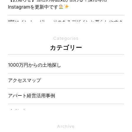
Instagramを更新中です
1階にインナーガレージのあるデザインと暮らしやすさ
を両立させた注文住宅
Categories
夏の熱中症対策は家づくりから。屋根・壁・基礎の構
カテゴリー
造が快適さをつくる理由
1000万円からの土地探し
【埼玉県経営品質知事賞】大野知事へ受賞のご報告と
表敬訪問を行いました
アクセスマップ
アパート経営活用事例
イベント
イベント-ブログ
Archive