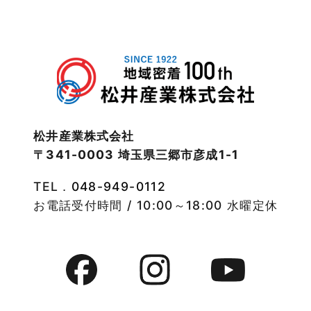
2023年1月
武蔵野線
2022年12月
注文住宅
2022年11月
注文住宅施工事例
2022年10月
物件検索
松井産業株式会社
〒341-0003 埼玉県三郷市彦成1-1
2022年9月
物件特集
TEL．
048-949-0112
2022年8月
竹ノ塚店-ブログ
お電話受付時間 / 10:00～18:00 水曜定休
2022年7月
貸事務所活用事例
2022年6月
貸倉庫・その他
2022年5月
貸倉庫活用事例